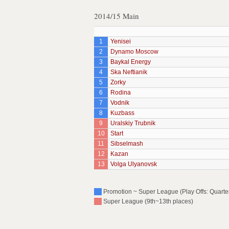
2014/15 Main
1
Yenisei
2
Dynamo Moscow
3
Baykal Energy
4
Ska Neftianik
5
Zorky
6
Rodina
7
Vodnik
8
Kuzbass
9
Uralskiy Trubnik
10
Start
11
Sibselmash
12
Kazan
13
Volga Ulyanovsk
Promotion ~ Super League (Play Offs: Quarter
Super League (9th~13th places)