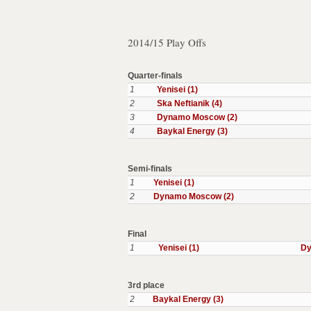
2014/15 Play Offs
Quarter-finals
1
Yenisei (1)
2
Ska Neftianik (4)
3
Dynamo Moscow (2)
4
Baykal Energy (3)
Semi-finals
1
Yenisei (1)
2
Dynamo Moscow (2)
Final
1
Yenisei (1)
Dy
3rd place
2
Baykal Energy (3)