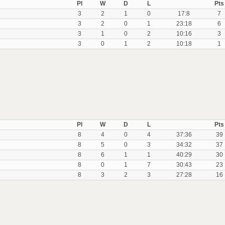
Pl
W
D
L
Pts
3
2
1
0
17:8
7
3
2
0
1
23:18
6
3
1
0
2
10:16
3
3
0
1
2
10:18
1
Pl
W
D
L
Pts
8
4
0
4
37:36
39
8
5
0
3
34:32
37
8
6
1
1
40:29
30
8
0
1
7
30:43
23
8
3
2
3
27:28
16