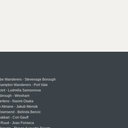
e Wanderers - Stevenage Borough
hampton Wanderers - Port Vale
oint - Ludmilla Samsonova
sbrough - Wrexham
ertens - Naomi Osaka
e Atmane - Jakub Mensik
Townsend - Belinda Bencic
akkari - Cori Gauff
 Ruud - Joao Fonseca