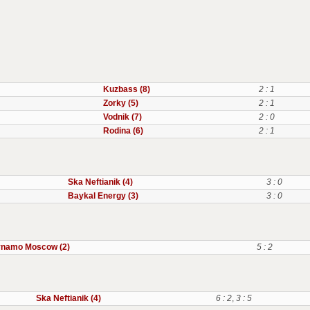
Kuzbass (8)
2 : 1
Zorky (5)
2 : 1
Vodnik (7)
2 : 0
Rodina (6)
2 : 1
Ska Neftianik (4)
3 : 0
Baykal Energy (3)
3 : 0
namo Moscow (2)
5 : 2
Ska Neftianik (4)
6 : 2
,
3 : 5