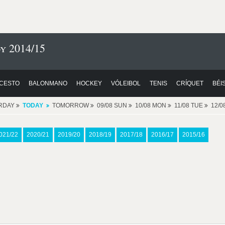
y 2014/15
CESTO
BALONMANO
HOCKEY
VÓLEIBOL
TENIS
CRÍQUET
BÉI
RDAY
TODAY
TOMORROW
09/08 SUN
10/08 MON
11/08 TUE
12/
021/22
2020/21
2019/20
2018/19
2017/18
2016/17
2015/16