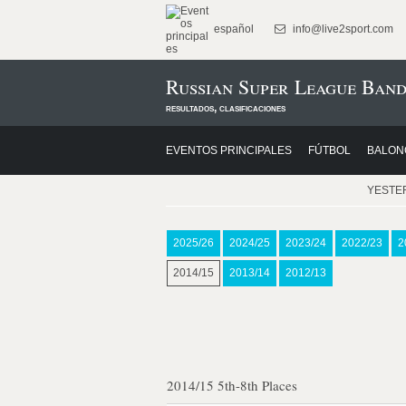
español
info@live2sport.com
Russian Super League Band
resultados, clasificaciones
EVENTOS PRINCIPALES
FÚTBOL
BALON
YESTE
2025/26
2024/25
2023/24
2022/23
2
2014/15
2013/14
2012/13
2014/15 5th-8th Places