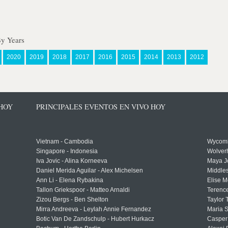
By Years
2020
2019
2018
2017
2016
2015
2014
2013
2012
 HOY
PRINCIPALES EVENTOS EN VIVO HOY
Vietnam - Cambodia
Wycomb
Singapore - Indonesia
Wolver
Iva Jovic - Alina Korneeva
Maya J
Daniel Merida Aguilar - Alex Michelsen
Middle
Ann Li - Elena Rybakina
Elise M
Tallon Griekspoor - Matteo Arnaldi
Terenc
Zizou Bergs - Ben Shelton
Taylor 
Mirra Andreeva - Leylah Annie Fernandez
Maria S
Botic Van De Zandschulp - Hubert Hurkacz
Casper