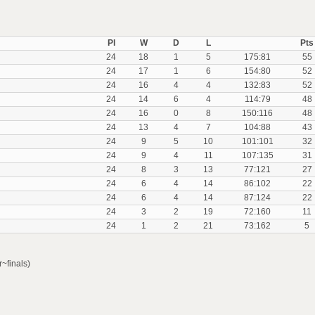
Pl
W
D
L
Pts
24
18
1
5
175:81
55
24
17
1
6
154:80
52
24
16
4
4
132:83
52
24
14
6
4
114:79
48
24
16
0
8
150:116
48
24
13
4
7
104:88
43
24
9
5
10
101:101
32
24
9
4
11
107:135
31
24
8
3
13
77:121
27
24
6
4
14
86:102
22
24
6
4
14
87:124
22
24
3
2
19
72:160
11
24
1
2
21
73:162
5
~finals)