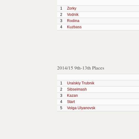
1
Zorky
2
Vodnik
3
Rodina
4
Kuzbass
2014/15 9th-13th Places
1
Uralskiy Trubnik
2
Sibselmash
3
Kazan
4
Start
5
Volga Ulyanovsk