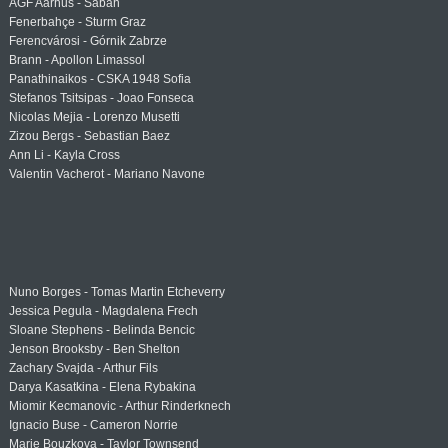
AGF Aarhus - Sabah
Fenerbahçe - Sturm Graz
Ferencvárosi - Górnik Zabrze
Brann - Apollon Limassol
Panathinaikos - CSKA 1948 Sofia
Stefanos Tsitsipas - Joao Fonseca
Nicolas Mejia - Lorenzo Musetti
Zizou Bergs - Sebastian Baez
Ann Li - Kayla Cross
Valentin Vacherot - Mariano Navone
Nuno Borges - Tomas Martin Etcheverry
Jessica Pegula - Magdalena Frech
Sloane Stephens - Belinda Bencic
Jenson Brooksby - Ben Shelton
Zachary Svajda - Arthur Fils
Darya Kasatkina - Elena Rybakina
Miomir Kecmanovic - Arthur Rinderknech
Ignacio Buse - Cameron Norrie
Marie Bouzkova - Taylor Townsend