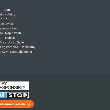
 - Hearts
urku - Vaduz
ec - RFS
otherwell
erevan - Sion
LM - Rapid Wien
uj - Tromsø
Tiraspol - St. Gallen
Częstochowa - Hammarby
 Kyiv - Qarabağ Agdam