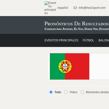
español
info@live2sport.com
Pronósticos De Resultado
Consejos para Apostar, En Vivo, Dónde Ver, Estadís
EVENTOS PRINCIPALES
FÚTBOL
BALON
Todo
Video
Momentos desta