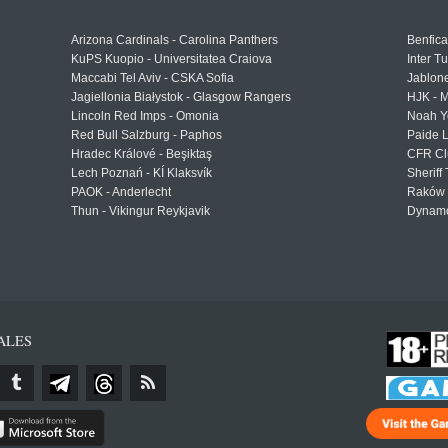
Arizona Cardinals - Carolina Panthers
Benfica
KuPS Kuopio - Universitatea Craiova
Inter T
Maccabi Tel Aviv - CSKA Sofia
Jablon
Jagiellonia Białystok - Glasgow Rangers
HJK - M
Lincoln Red Imps - Omonia
Noah Y
Red Bull Salzburg - Paphos
Paide 
Hradec Králové - Beşiktaş
CFR Cl
Lech Poznań - KÍ Klaksvík
Sheriff 
PAOK - Anderlecht
Raków 
Thun - Vikingur Reykjavik
Dynamo
ALES