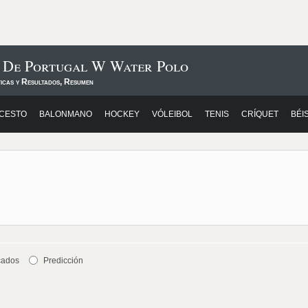
s De Portugal W Water Polo
ticas y Resultados, Resumen
CESTO
BALONMANO
HOCKEY
VÓLEIBOL
TENIS
CRÍQUET
BÉI
cados
Predicción