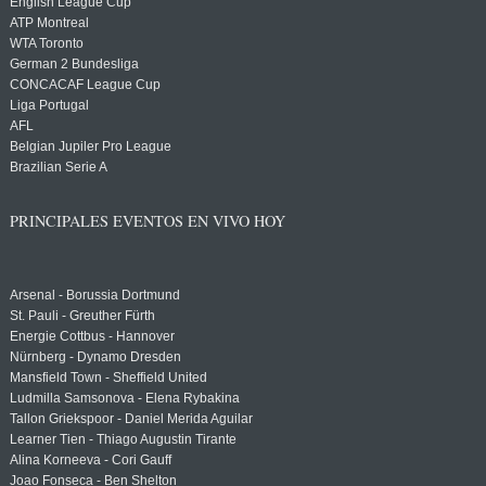
English League Cup
ATP Montreal
WTA Toronto
German 2 Bundesliga
CONCACAF League Cup
Liga Portugal
AFL
Belgian Jupiler Pro League
Brazilian Serie A
PRINCIPALES EVENTOS EN VIVO HOY
Arsenal - Borussia Dortmund
St. Pauli - Greuther Fürth
Energie Cottbus - Hannover
Nürnberg - Dynamo Dresden
Mansfield Town - Sheffield United
Ludmilla Samsonova - Elena Rybakina
Tallon Griekspoor - Daniel Merida Aguilar
Learner Tien - Thiago Augustin Tirante
Alina Korneeva - Cori Gauff
Joao Fonseca - Ben Shelton