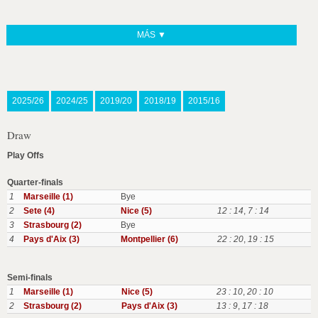
MÁS ▼
2025/26
2024/25
2019/20
2018/19
2015/16
Draw
Play Offs
Quarter-finals
1
Marseille (1)
Bye
2
Sete (4)
Nice (5)
12 : 14
,
7 : 14
3
Strasbourg (2)
Bye
4
Pays d'Aix (3)
Montpellier (6)
22 : 20
,
19 : 15
Semi-finals
1
Marseille (1)
Nice (5)
23 : 10
,
20 : 10
2
Strasbourg (2)
Pays d'Aix (3)
13 : 9
,
17 : 18