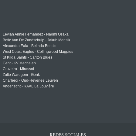
Leylah Annie Fernandez - Naomi Osaka
Botic Van De Zandschulp - Jakub Mensik
Alexandra Eala - Belinda Bencic
West Coast Eagles - Collingwood Magpies
St Kilda Saints - Carlton Blues
Gent - KV Mechelen
Cruzeiro - Mirassol
Zulte Waregem - Genk
Charleroi - Oud-Heverlee Leuven
Anderlecht - RAAL La Louvière
REDES SOCIALES