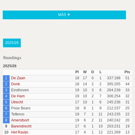
MÁS ▼
2025/26
Standings
2025/26
Pl
W
D
L
Pts
1
De Zaan
18
17
0
1
337:188
51
2
Donk
18
14
2
2
305:205
44
3
Eindhoven
19
10
3
6
264:239
33
4
De Ham
19
10
2
7
306:254
32
5
Utrecht
17
10
1
6
245:236
31
6
Polar Bears
18
8
1
9
212:237
25
7
Tetteroo
19
7
1
11
243:235
22
8
Amersfoort
19
6
2
11
240:242
20
9
Barendrecht
17
6
1
10
203:231
19
10
Het Ravijn
17
4
1
12
221:269
13