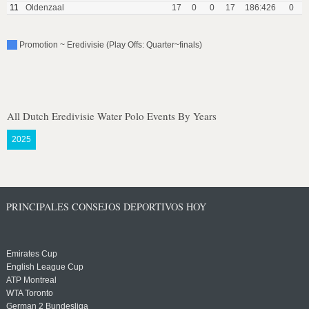
11
Oldenzaal
17
0
0
17
186:426
0
Promotion ~ Eredivisie (Play Offs: Quarter~finals)
All Dutch Eredivisie Water Polo Events By Years
2025
PRINCIPALES CONSEJOS DEPORTIVOS HOY
Emirates Cup
English League Cup
ATP Montreal
WTA Toronto
German 2 Bundesliga