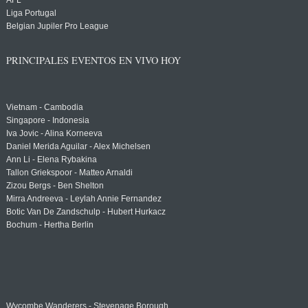
AFL
Liga Portugal
Belgian Jupiler Pro League
PRINCIPALES EVENTOS EN VIVO HOY
Vietnam - Cambodia
Singapore - Indonesia
Iva Jovic - Alina Korneeva
Daniel Merida Aguilar - Alex Michelsen
Ann Li - Elena Rybakina
Tallon Griekspoor - Matteo Arnaldi
Zizou Bergs - Ben Shelton
Mirra Andreeva - Leylah Annie Fernandez
Botic Van De Zandschulp - Hubert Hurkacz
Bochum - Hertha Berlin
Wycombe Wanderers - Stevenage Borough