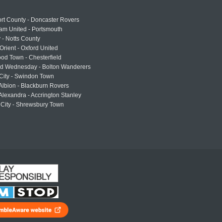
rt County - Doncaster Rovers
am United - Portsmouth
 - Notts County
Orient - Oxford United
od Town - Chesterfield
eld Wednesday - Bolton Wanderers
 City - Swindon Town
Albion - Blackburn Rovers
lexandra - Accrington Stanley
 City - Shrewsbury Town