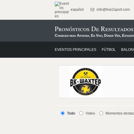
español
info@live2sport.com
Pronósticos De Resultado
Consejos para Apostar, En Vivo, Dónde Ver, Estadís
EVENTOS PRINCIPALES
FÚTBOL
BALON
Todo
Video
Momentos desta