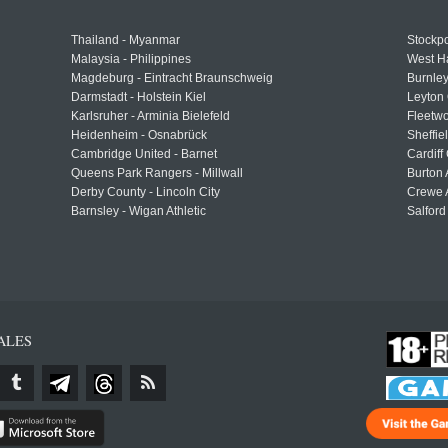
Thailand - Myanmar
Stockpo
Malaysia - Philippines
West H
Magdeburg - Eintracht Braunschweig
Burnley
Darmstadt - Holstein Kiel
Leyton 
Karlsruher - Arminia Bielefeld
Fleetwo
Heidenheim - Osnabrück
Sheffi
Cambridge United - Barnet
Cardiff
Queens Park Rangers - Millwall
Burton 
Derby County - Lincoln City
Crewe A
Barnsley - Wigan Athletic
Salford
ALES