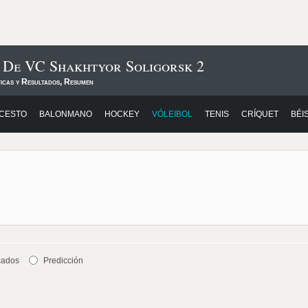
s De VC Shakhtyor Soligorsk 2
ticas y Resultados, Resumen
CESTO
BALONMANO
HOCKEY
VÓLEIBOL
TENIS
CRÍQUET
BÉI
cados
Predicción