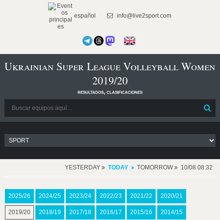
español
info@live2sport.com
Ukrainian Super League Volleyball Women
2019/20
resultados, clasificaciones
YESTERDAY
TODAY
TOMORROW
10/08 08:32
2025/26
2024/25
2023/24
2022/23
2021/22
2020/21
2019/20
2018/19
2017/18
2016/17
2015/16
2014/15