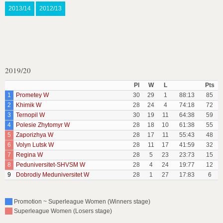
2013/14
2012/13
2019/20
Pl
W
L
Pts
1
Prometey W
30
29
1
88:13
85
2
Khimik W
28
24
4
74:18
72
3
Ternopil W
30
19
11
64:38
59
4
Polesie Zhytomyr W
28
18
10
61:38
55
5
Zaporizhya W
28
17
11
55:43
48
6
Volyn Lutsk W
28
11
17
41:59
32
7
Regina W
28
5
23
23:73
15
8
Peduniversitet-SHVSM W
28
4
24
19:77
12
9
Dobrodiy Meduniversitet W
28
1
27
17:83
6
Promotion ~ Superleague Women (Winners stage)
Superleague Women (Losers stage)