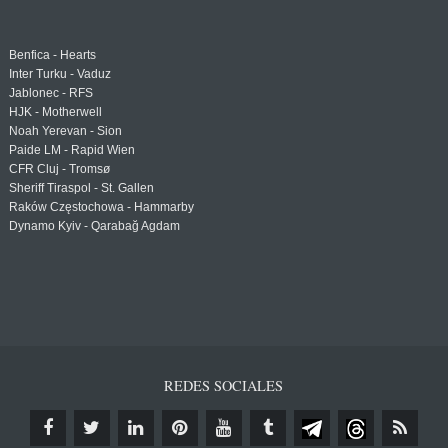
Benfica - Hearts
Inter Turku - Vaduz
Jablonec - RFS
HJK - Motherwell
Noah Yerevan - Sion
Paide LM - Rapid Wien
CFR Cluj - Tromsø
Sheriff Tiraspol - St. Gallen
Raków Częstochowa - Hammarby
Dynamo Kyiv - Qarabağ Agdam
REDES SOCIALES