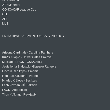
WTA Toronto
ATP Montreal
CONCACAF League Cup
CFL
AFL
MLB
PRINCIPALES EVENTOS EN VIVO HOY
Arizona Cardinals - Carolina Panthers
KuPS Kuopio - Universitatea Craiova
Maccabi Tel Aviv - CSKA Sofia
Jagiellonia Białystok - Glasgow Rangers
Lincoln Red Imps - Omonia
Red Bull Salzburg - Paphos
Hradec Králové - Beşiktaş
Lech Poznań - KÍ Klaksvík
PAOK - Anderlecht
Thun - Vikingur Reykjavik