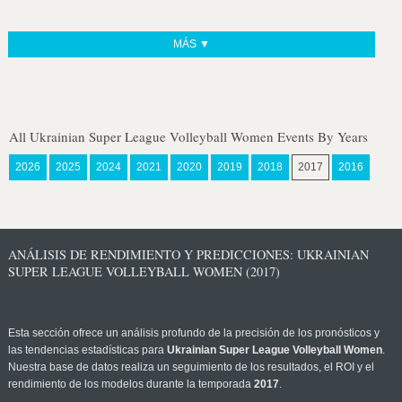
MÁS ▼
All Ukrainian Super League Volleyball Women Events By Years
2026
2025
2024
2021
2020
2019
2018
2017
2016
ANÁLISIS DE RENDIMIENTO Y PREDICCIONES: UKRAINIAN
SUPER LEAGUE VOLLEYBALL WOMEN (2017)
Esta sección ofrece un análisis profundo de la precisión de los pronósticos y
las tendencias estadísticas para
Ukrainian Super League Volleyball Women
.
Nuestra base de datos realiza un seguimiento de los resultados, el ROI y el
rendimiento de los modelos durante la temporada
2017
.