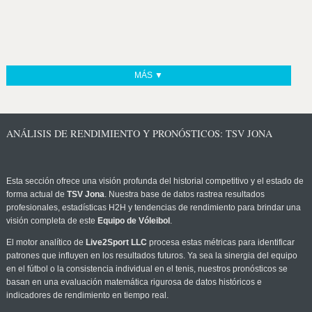
MÁS ▼
ANÁLISIS DE RENDIMIENTO Y PRONÓSTICOS: TSV JONA
Esta sección ofrece una visión profunda del historial competitivo y el estado de
forma actual de
TSV Jona
. Nuestra base de datos rastrea resultados
profesionales, estadísticas H2H y tendencias de rendimiento para brindar una
visión completa de este
Equipo de Vóleibol
.
El motor analítico de
Live2Sport LLC
procesa estas métricas para identificar
patrones que influyen en los resultados futuros. Ya sea la sinergia del equipo
en el fútbol o la consistencia individual en el tenis, nuestros pronósticos se
basan en una evaluación matemática rigurosa de datos históricos e
indicadores de rendimiento en tiempo real.