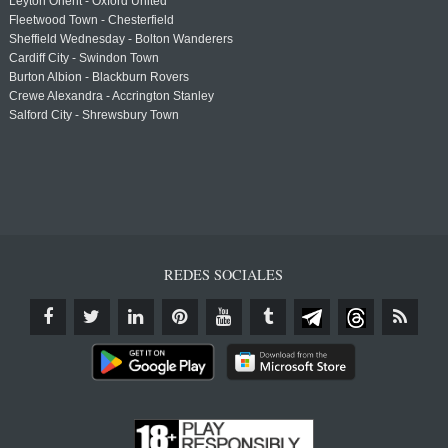
Leyton Orient - Oxford United
Fleetwood Town - Chesterfield
Sheffield Wednesday - Bolton Wanderers
Cardiff City - Swindon Town
Burton Albion - Blackburn Rovers
Crewe Alexandra - Accrington Stanley
Salford City - Shrewsbury Town
REDES SOCIALES