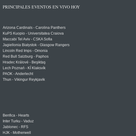
PRINCIPALES EVENTOS EN VIVO HOY
Arizona Cardinals - Carolina Panthers
KuPS Kuopio - Universitatea Craiova
Maccabi Tel Aviv - CSKA Sofia
Jagiellonia Białystok - Glasgow Rangers
Lincoln Red Imps - Omonia
Red Bull Salzburg - Paphos
Hradec Králové - Beşiktaş
Lech Poznań - KÍ Klaksvík
PAOK - Anderlecht
Thun - Vikingur Reykjavik
Benfica - Hearts
Inter Turku - Vaduz
Jablonec - RFS
HJK - Motherwell