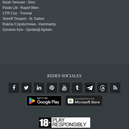
Noah Yerevan - Sion
Paide LM - Rapid Wien
CFR Cluj - Tromsø
Sheriff Tiraspol - St. Gallen
Raków Częstochowa - Hammarby
Dynamo Kyiv - Qarabağ Agdam
REDES SOCIALES