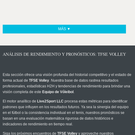
MÁS ▼
ANÁLISIS DE RENDIMIENTO Y PRONÓSTICOS: TFSE VOLLEY
Esta sección ofrece una visión profunda del historial competitivo y el estado de
forma actual de
TFSE Volley
. Nuestra base de datos rastrea resultados
profesionales, estadísticas H2H y tendencias de rendimiento para brindar una
visión completa de este
Equipo de Vóleibol
.
El motor analítico de
Live2Sport LLC
procesa estas métricas para identificar
patrones que influyen en los resultados futuros. Ya sea la sinergia del equipo
en el fútbol o la consistencia individual en el tenis, nuestros pronósticos se
basan en una evaluación matemática rigurosa de datos históricos e
indicadores de rendimiento en tiempo real.
Siga los próximos encuentros de
TFSE Volley
y aproveche nuestros