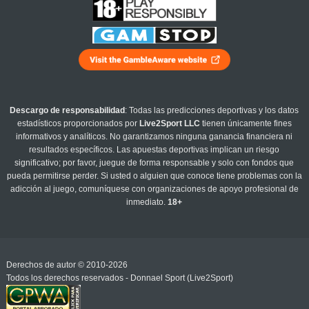
Descargo de responsabilidad
: Todas las predicciones deportivas y los datos
estadísticos proporcionados por
Live2Sport LLC
tienen únicamente fines
informativos y analíticos. No garantizamos ninguna ganancia financiera ni
resultados específicos. Las apuestas deportivas implican un riesgo
significativo; por favor, juegue de forma responsable y solo con fondos que
pueda permitirse perder. Si usted o alguien que conoce tiene problemas con la
adicción al juego, comuníquese con organizaciones de apoyo profesional de
inmediato.
18+
Derechos de autor © 2010-2026
Todos los derechos reservados - Donnael Sport (Live2Sport)