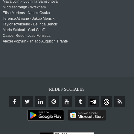
Maya Joint - Ludmilla Samsonova
Middlesbrough - Wrexham
Elise Mertens - Naomi Osaka
Terence Atmane - Jakub Mensik
Taylor Townsend - Belinda Bencic
Maria Sakkari - Cori Gauff
Casper Ruud - Joao Fonseca
Alexei Popyrin - Thiago Augustin Tirante
REDES SOCIALES