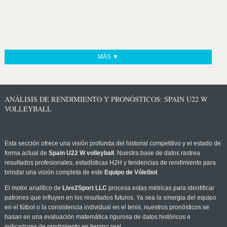
MÁS ▼
ANÁLISIS DE RENDIMIENTO Y PRONÓSTICOS: SPAIN U22 W
VOLLEYBALL
Esta sección ofrece una visión profunda del historial competitivo y el estado de
forma actual de
Spain U22 W volleyball
. Nuestra base de datos rastrea
resultados profesionales, estadísticas H2H y tendencias de rendimiento para
brindar una visión completa de este
Equipo de Vóleibol
.
El motor analítico de
Live2Sport LLC
procesa estas métricas para identificar
patrones que influyen en los resultados futuros. Ya sea la sinergia del equipo
en el fútbol o la consistencia individual en el tenis, nuestros pronósticos se
basan en una evaluación matemática rigurosa de datos históricos e
indicadores de rendimiento en tiempo real.