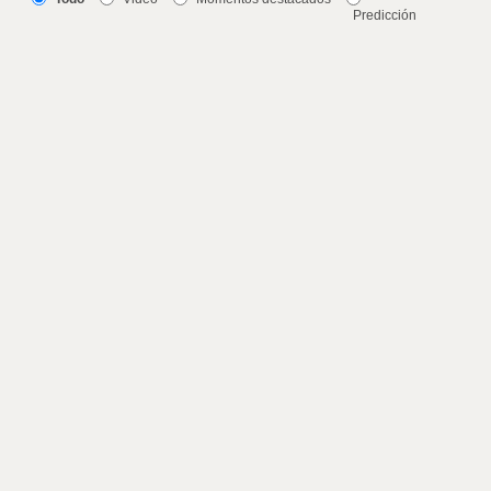
Predicción