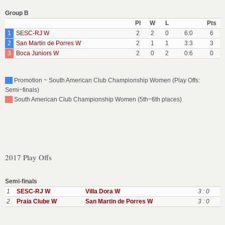
Group B
Pl
W
L
Pts
1
SESC-RJ W
2
2
0
6:0
6
2
San Martin de Porres W
2
1
1
3:3
3
3
Boca Juniors W
2
0
2
0:6
0
Promotion ~ South American Club Championship Women (Play Offs:
Semi~finals)
South American Club Championship Women (5th~6th places)
2017 Play Offs
Semi-finals
1
SESC-RJ W
Villa Dora W
3 : 0
2
Praia Clube W
San Martin de Porres W
3 : 0