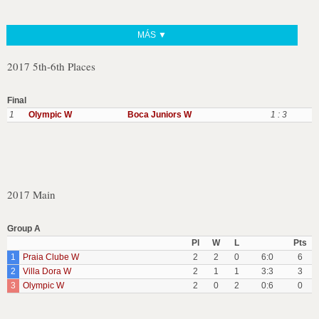
MÁS ▼
2017 5th-6th Places
Final
1
Olympic W
Boca Juniors W
1 : 3
2017 Main
Group A
Pl
W
L
Pts
1
Praia Clube W
2
2
0
6:0
6
2
Villa Dora W
2
1
1
3:3
3
3
Olympic W
2
0
2
0:6
0