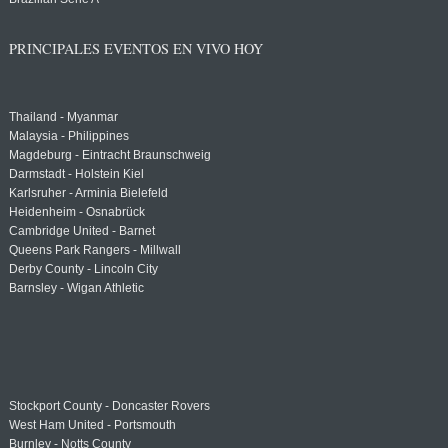
PRINCIPALES EVENTOS EN VIVO HOY
Thailand - Myanmar
Malaysia - Philippines
Magdeburg - Eintracht Braunschweig
Darmstadt - Holstein Kiel
Karlsruher - Arminia Bielefeld
Heidenheim - Osnabrück
Cambridge United - Barnet
Queens Park Rangers - Millwall
Derby County - Lincoln City
Barnsley - Wigan Athletic
Stockport County - Doncaster Rovers
West Ham United - Portsmouth
Burnley - Notts County