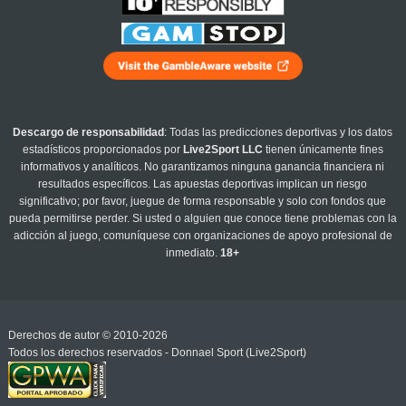
Descargo de responsabilidad
: Todas las predicciones deportivas y los datos
estadísticos proporcionados por
Live2Sport LLC
tienen únicamente fines
informativos y analíticos. No garantizamos ninguna ganancia financiera ni
resultados específicos. Las apuestas deportivas implican un riesgo
significativo; por favor, juegue de forma responsable y solo con fondos que
pueda permitirse perder. Si usted o alguien que conoce tiene problemas con la
adicción al juego, comuníquese con organizaciones de apoyo profesional de
inmediato.
18+
Derechos de autor © 2010-2026
Todos los derechos reservados - Donnael Sport (Live2Sport)