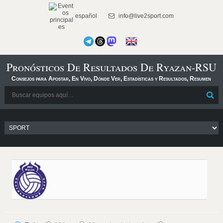
español
info@live2sport.com
Pronósticos De Resultados De Ryazan-RSU
Consejos para Apostar, En Vivo, Dónde Ver, Estadísticas y Resultados, Resumen