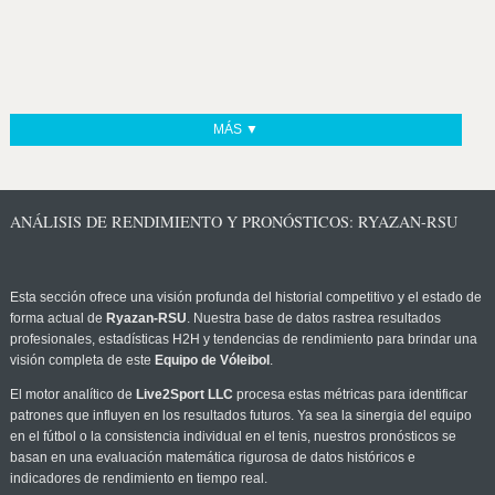
MÁS ▼
ANÁLISIS DE RENDIMIENTO Y PRONÓSTICOS: RYAZAN-RSU
Esta sección ofrece una visión profunda del historial competitivo y el estado de
forma actual de
Ryazan-RSU
. Nuestra base de datos rastrea resultados
profesionales, estadísticas H2H y tendencias de rendimiento para brindar una
visión completa de este
Equipo de Vóleibol
.
El motor analítico de
Live2Sport LLC
procesa estas métricas para identificar
patrones que influyen en los resultados futuros. Ya sea la sinergia del equipo
en el fútbol o la consistencia individual en el tenis, nuestros pronósticos se
basan en una evaluación matemática rigurosa de datos históricos e
indicadores de rendimiento en tiempo real.