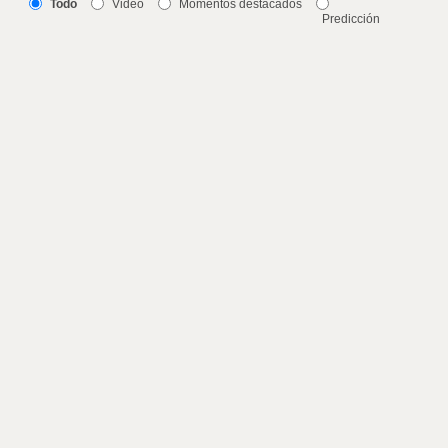
Todo
Video
Momentos destacados
Predicción