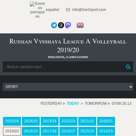
español
info@live2sport.com
Russian Vysshaya League A Volleyball
2019/20
resultados, clasificaciones
YESTERDAY
TODAY
TOMORROW
07/08 20:13
2025/26
2024/25
2023/24
2022/23
2021/22
2020/21
2019/20
2018/19
2017/18
2016/17
2015/16
2014/15