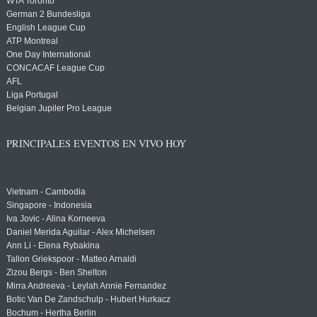
WTA Toronto
German 2 Bundesliga
English League Cup
ATP Montreal
One Day International
CONCACAF League Cup
AFL
Liga Portugal
Belgian Jupiler Pro League
PRINCIPALES EVENTOS EN VIVO HOY
Vietnam - Cambodia
Singapore - Indonesia
Iva Jovic - Alina Korneeva
Daniel Merida Aguilar - Alex Michelsen
Ann Li - Elena Rybakina
Tallon Griekspoor - Matteo Arnaldi
Zizou Bergs - Ben Shelton
Mirra Andreeva - Leylah Annie Fernandez
Botic Van De Zandschulp - Hubert Hurkacz
Bochum - Hertha Berlin