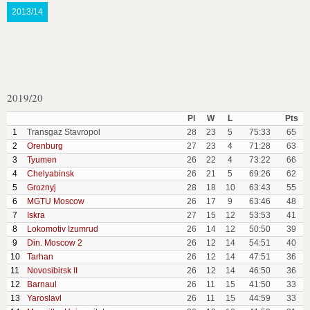
2013/14
2019/20
Pl
W
L
Pts
1
Transgaz Stavropol
28
23
5
75:33
65
2
Orenburg
27
23
4
71:28
63
3
Tyumen
26
22
4
73:22
66
4
Chelyabinsk
26
21
5
69:26
62
5
Groznyj
28
18
10
63:43
55
6
MGTU Moscow
26
17
9
63:46
48
7
Iskra
27
15
12
53:53
41
8
Lokomotiv Izumrud
26
14
12
50:50
39
9
Din. Moscow 2
26
12
14
54:51
40
10
Tarhan
26
12
14
47:51
36
11
Novosibirsk II
26
12
14
46:50
36
12
Barnaul
26
11
15
41:50
33
13
Yaroslavl
26
11
15
44:59
33