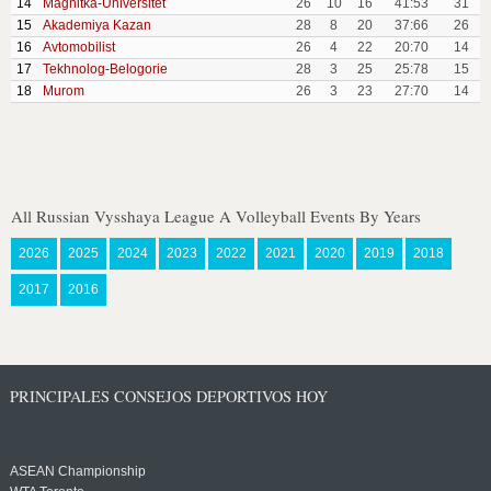
14
Magnitka-Universitet
26
10
16
41:53
31
15
Akademiya Kazan
28
8
20
37:66
26
16
Avtomobilist
26
4
22
20:70
14
17
Tekhnolog-Belogorie
28
3
25
25:78
15
18
Murom
26
3
23
27:70
14
All Russian Vysshaya League A Volleyball Events By Years
2026
2025
2024
2023
2022
2021
2020
2019
2018
2017
2016
PRINCIPALES CONSEJOS DEPORTIVOS HOY
ASEAN Championship