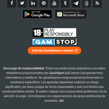
Descargo de responsabilidad
: Todas las predicciones deportivas y los datos
estadísticos proporcionados por
Live2Sport LLC
tienen únicamente fines
informativos y analíticos. No garantizamos ninguna ganancia financiera ni
resultados específicos. Las apuestas deportivas implican un riesgo
significativo; por favor, juegue de forma responsable y solo con fondos que
pueda permitirse perder. Si usted o alguien que conoce tiene problemas con la
adicción al juego, comuníquese con organizaciones de apoyo profesional de
inmediato.
18+