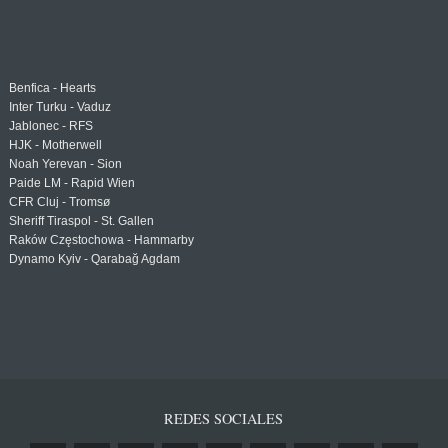
Benfica - Hearts
Inter Turku - Vaduz
Jablonec - RFS
HJK - Motherwell
Noah Yerevan - Sion
Paide LM - Rapid Wien
CFR Cluj - Tromsø
Sheriff Tiraspol - St. Gallen
Raków Częstochowa - Hammarby
Dynamo Kyiv - Qarabağ Agdam
REDES SOCIALES