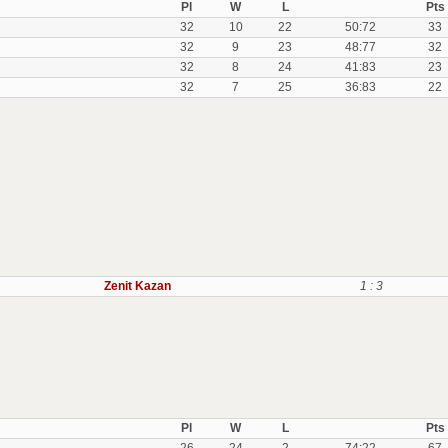
Pl
W
L
Pts
32
10
22
50:72
33
32
9
23
48:77
32
32
8
24
41:83
23
32
7
25
36:83
22
Zenit Kazan
1 : 3
Pl
W
L
Pts