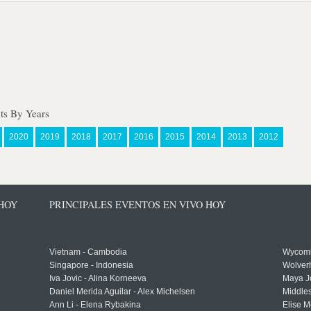
ts By Years
2020
2019
2018
2017
2016
2015
2014
2013
2012
 HOY
PRINCIPALES EVENTOS EN VIVO HOY
Vietnam - Cambodia
Wycomb
Singapore - Indonesia
Wolver
Iva Jovic - Alina Korneeva
Maya J
Daniel Merida Aguilar - Alex Michelsen
Middle
Ann Li - Elena Rybakina
Elise M