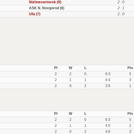
Nizhnevartovsk (9)
2 : 0
ASK N. Novgorod (8)
2 : 1
Ufa (7)
2 : 0
Pl
W
L
Pts
2
2
0
6:3
5
2
1
1
4:4
3
2
0
2
3:6
1
Pl
W
L
Pts
2
2
0
6:3
5
2
1
1
4:5
2
2
0
2
4:6
2