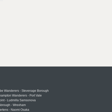
e Wanderers - Stevenage Borough
hampton Wanderers - Port Vale
oint - Ludmilla Samsonova
sbrough - Wrexham
ertens - Naomi Osaka