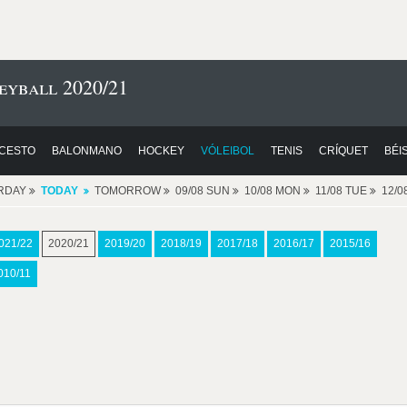
eyball 2020/21
CESTO
BALONMANO
HOCKEY
VÓLEIBOL
TENIS
CRÍQUET
BÉI
RDAY
TODAY
TOMORROW
09/08 SUN
10/08 MON
11/08 TUE
12/
021/22
2020/21
2019/20
2018/19
2017/18
2016/17
2015/16
010/11