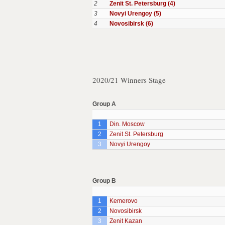
2
Zenit St. Petersburg (4)
3
Novyi Urengoy (5)
4
Novosibirsk (6)
2020/21 Winners Stage
Group A
1
Din. Moscow
2
Zenit St. Petersburg
3
Novyi Urengoy
Group B
1
Kemerovo
2
Novosibirsk
3
Zenit Kazan