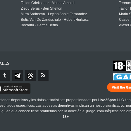
Tallon Griekspoor - Matteo Arnaldi
Terenc
Zizou Bergs - Ben Shelton
Taylor 
Mirra Andreeva - Leylah Annie Fernandez
Maria S
Botic Van De Zandschulp - Hubert Hurkacz
Casper
Bochum - Hertha Berlin
Alexei 
ALES
cciones deportivas y los datos estadísticos proporcionados por
Live2Sport LLC
tien
sultados específicos. Las apuestas deportivas implican un riesgo significativo; po
 alguien que conoce tiene problemas con la adicción al juego, comuníquese con or
18+