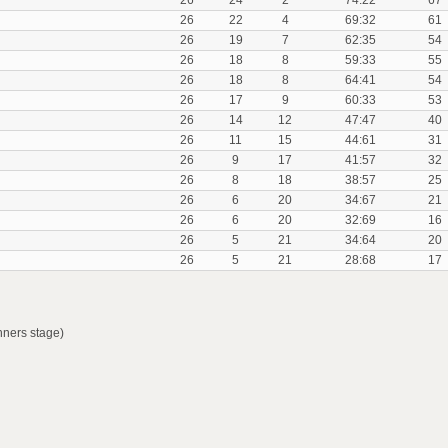
26
24
2
74:22
67
26
22
4
69:32
61
26
19
7
62:35
54
26
18
8
59:33
55
26
18
8
64:41
54
26
17
9
60:33
53
26
14
12
47:47
40
26
11
15
44:61
31
26
9
17
41:57
32
26
8
18
38:57
25
26
6
20
34:67
21
26
6
20
32:69
16
26
5
21
34:64
20
26
5
21
28:68
17
nners stage)