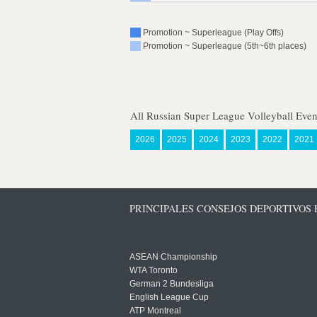
Promotion ~ Superleague (Play Offs)
Promotion ~ Superleague (5th~6th places)
All Russian Super League Volleyball Even
2026
2025
2024
2023
2022
2021
PRINCIPALES CONSEJOS DEPORTIVOS
ASEAN Championship
WTA Toronto
German 2 Bundesliga
English League Cup
ATP Montreal