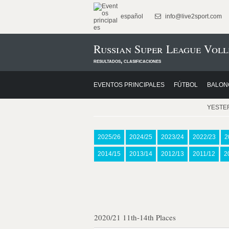
español
info@live2sport.com
Russian Super League Voll
resultados, clasificaciones
EVENTOS PRINCIPALES
FÚTBOL
BALON
YESTE
2025/26
2024/25
2023/24
2022/23
2
2014/15
2013/14
2012/13
2011/12
2
2020/21 11th-14th Places