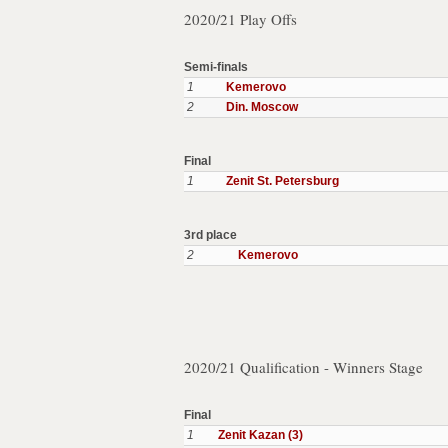
2020/21 Play Offs
Semi-finals
1
Kemerovo
2
Din. Moscow
Final
1
Zenit St. Petersburg
3rd place
2
Kemerovo
2020/21 Qualification - Winners Stage
Final
1
Zenit Kazan (3)