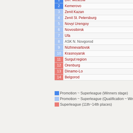
1
Din. Moscow
2
Kemerovo
3
Zenit Kazan
4
Zenit St. Petersburg
5
Novyi Urengoy
6
Novosibirsk
7
Ufa
8
ASK N. Novgorod
9
Nizhnevartovsk
10
Krasnoyarsk
11
Surgut region
12
Orenburg
13
Dinamo-Lo
14
Belgorod
Promotion ~ Superleague (Winners stage)
Promotion ~ Superleague (Qualification ~ Wi
Superleague (11th~14th places)