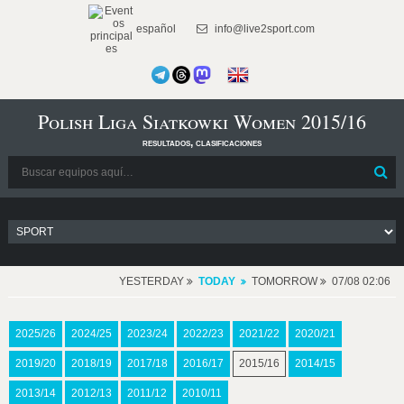
español
info@live2sport.com
Polish Liga Siatkowki Women 2015/16
resultados, clasificaciones
YESTERDAY
TODAY
TOMORROW
07/08 02:06
2025/26
2024/25
2023/24
2022/23
2021/22
2020/21
2019/20
2018/19
2017/18
2016/17
2015/16
2014/15
2013/14
2012/13
2011/12
2010/11