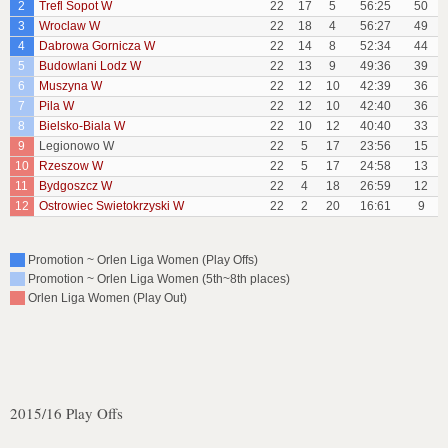
2
Trefl Sopot W
22
17
5
56:25
50
3
Wroclaw W
22
18
4
56:27
49
4
Dabrowa Gornicza W
22
14
8
52:34
44
5
Budowlani Lodz W
22
13
9
49:36
39
6
Muszyna W
22
12
10
42:39
36
7
Pila W
22
12
10
42:40
36
8
Bielsko-Biala W
22
10
12
40:40
33
9
Legionowo W
22
5
17
23:56
15
10
Rzeszow W
22
5
17
24:58
13
11
Bydgoszcz W
22
4
18
26:59
12
12
Ostrowiec Swietokrzyski W
22
2
20
16:61
9
Promotion ~ Orlen Liga Women (Play Offs)
Promotion ~ Orlen Liga Women (5th~8th places)
Orlen Liga Women (Play Out)
2015/16 Play Offs