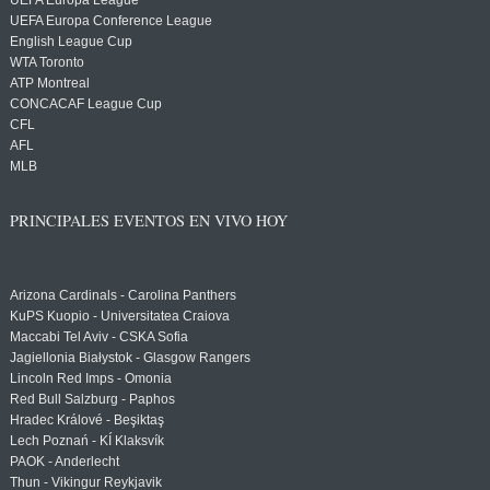
UEFA Europa League
UEFA Europa Conference League
English League Cup
WTA Toronto
ATP Montreal
CONCACAF League Cup
CFL
AFL
MLB
PRINCIPALES EVENTOS EN VIVO HOY
Arizona Cardinals - Carolina Panthers
KuPS Kuopio - Universitatea Craiova
Maccabi Tel Aviv - CSKA Sofia
Jagiellonia Białystok - Glasgow Rangers
Lincoln Red Imps - Omonia
Red Bull Salzburg - Paphos
Hradec Králové - Beşiktaş
Lech Poznań - KÍ Klaksvík
PAOK - Anderlecht
Thun - Vikingur Reykjavik