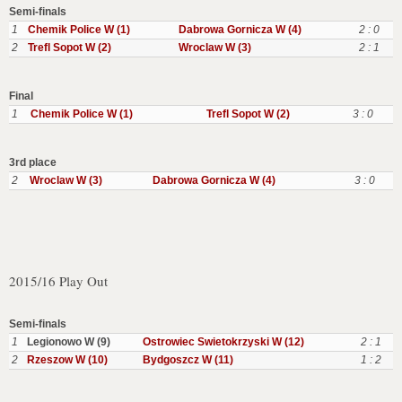
Semi-finals
1
Chemik Police W (1)
Dabrowa Gornicza W (4)
2 : 0
2
Trefl Sopot W (2)
Wroclaw W (3)
2 : 1
Final
1
Chemik Police W (1)
Trefl Sopot W (2)
3 : 0
3rd place
2
Wroclaw W (3)
Dabrowa Gornicza W (4)
3 : 0
2015/16 Play Out
Semi-finals
1
Legionowo W (9)
Ostrowiec Swietokrzyski W (12)
2 : 1
2
Rzeszow W (10)
Bydgoszcz W (11)
1 : 2