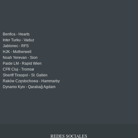
Benfica - Hearts
Inter Turku - Vaduz
Jablonec - RFS
HJK - Motherwell
Noah Yerevan - Sion
Paide LM - Rapid Wien
CFR Cluj - Tromsø
Sheriff Tiraspol - St. Gallen
Raków Częstochowa - Hammarby
Dynamo Kyiv - Qarabağ Agdam
REDES SOCIALES