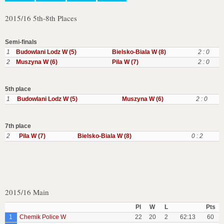
2015/16 5th-8th Places
Semi-finals
1
Budowlani Lodz W (5)
Bielsko-Biala W (8)
2 : 0
2
Muszyna W (6)
Pila W (7)
2 : 0
5th place
1
Budowlani Lodz W (5)
Muszyna W (6)
2 : 0
7th place
2
Pila W (7)
Bielsko-Biala W (8)
0 : 2
2015/16 Main
Pl
W
L
Pts
1
Chemik Police W
22
20
2
62:13
60