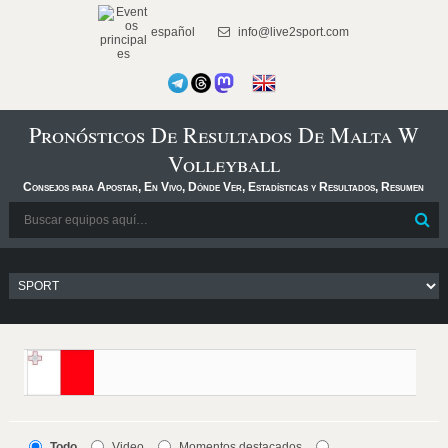
español
info@live2sport.com
Pronósticos De Resultados De Malta W
Volleyball
Consejos para Apostar, En Vivo, Dónde Ver, Estadísticas y Resultados, Resumen
Todo
Video
Momentos destacados