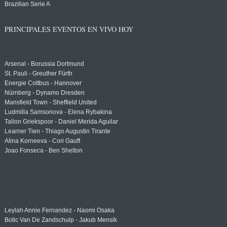
Brazilian Serie A
PRINCIPALES EVENTOS EN VIVO HOY
Arsenal - Borussia Dortmund
St. Pauli - Greuther Fürth
Energie Cottbus - Hannover
Nürnberg - Dynamo Dresden
Mansfield Town - Sheffield United
Ludmilla Samsonova - Elena Rybakina
Tallon Griekspoor - Daniel Merida Aguilar
Learner Tien - Thiago Augustin Tirante
Alina Korneeva - Cori Gauff
Joao Fonseca - Ben Shelton
Leylah Annie Fernandez - Naomi Osaka
Botic Van De Zandschulp - Jakub Mensik