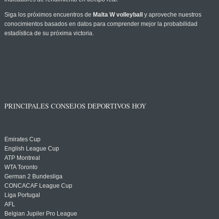
Siga los próximos encuentros de
Malta W volleyball
y aproveche nuestros
conocimientos basados en datos para comprender mejor la probabilidad
estadística de su próxima victoria.
PRINCIPALES CONSEJOS DEPORTIVOS HOY
Emirates Cup
English League Cup
ATP Montreal
WTA Toronto
German 2 Bundesliga
CONCACAF League Cup
Liga Portugal
AFL
Belgian Jupiler Pro League