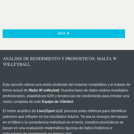
MÁS ▼
ANÁLISIS DE RENDIMIENTO Y PRONÓSTICOS: MALTA W
VOLLEYBALL
Esta sección ofrece una visión profunda del historial competitivo y el estado de
forma actual de
Malta W volleyball
. Nuestra base de datos rastrea resultados
profesionales, estadísticas H2H y tendencias de rendimiento para brindar una
visión completa de este
Equipo de Vóleibol
.
El motor analítico de
Live2Sport LLC
procesa estas métricas para identificar
patrones que influyen en los resultados futuros. Ya sea la sinergia del equipo
en el fútbol o la consistencia individual en el tenis, nuestros pronósticos se
basan en una evaluación matemática rigurosa de datos históricos e
indicadores de rendimiento en tiempo real.