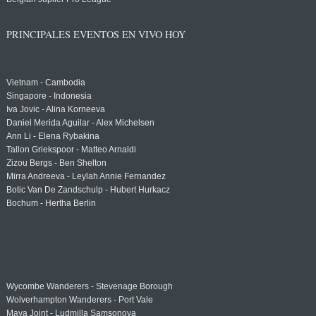
PRINCIPALES EVENTOS EN VIVO HOY
Vietnam - Cambodia
Singapore - Indonesia
Iva Jovic - Alina Korneeva
Daniel Merida Aguilar - Alex Michelsen
Ann Li - Elena Rybakina
Tallon Griekspoor - Matteo Arnaldi
Zizou Bergs - Ben Shelton
Mirra Andreeva - Leylah Annie Fernandez
Botic Van De Zandschulp - Hubert Hurkacz
Bochum - Hertha Berlin
Wycombe Wanderers - Stevenage Borough
Wolverhampton Wanderers - Port Vale
Maya Joint - Ludmilla Samsonova