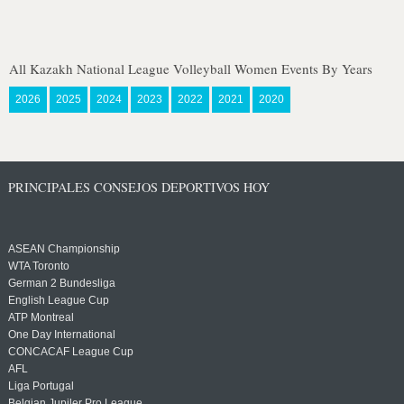
All Kazakh National League Volleyball Women Events By Years
2026
2025
2024
2023
2022
2021
2020
PRINCIPALES CONSEJOS DEPORTIVOS HOY
ASEAN Championship
WTA Toronto
German 2 Bundesliga
English League Cup
ATP Montreal
One Day International
CONCACAF League Cup
AFL
Liga Portugal
Belgian Jupiler Pro League