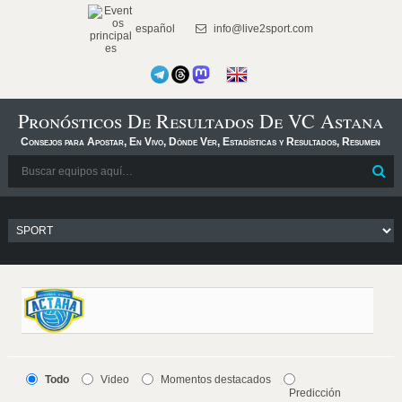
español
info@live2sport.com
Pronósticos De Resultados De VC Astana
Consejos para Apostar, En Vivo, Dónde Ver, Estadísticas y Resultados, Resumen
Todo
Video
Momentos destacados
Predicción