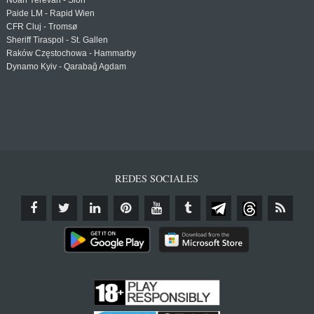
Noah Yerevan - Sion
Paide LM - Rapid Wien
CFR Cluj - Tromsø
Sheriff Tiraspol - St. Gallen
Raków Częstochowa - Hammarby
Dynamo Kyiv - Qarabağ Agdam
REDES SOCIALES