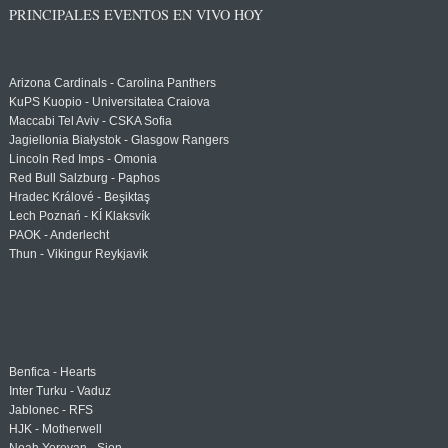
PRINCIPALES EVENTOS EN VIVO HOY
Arizona Cardinals - Carolina Panthers
KuPS Kuopio - Universitatea Craiova
Maccabi Tel Aviv - CSKA Sofia
Jagiellonia Białystok - Glasgow Rangers
Lincoln Red Imps - Omonia
Red Bull Salzburg - Paphos
Hradec Králové - Beşiktaş
Lech Poznań - KÍ Klaksvík
PAOK - Anderlecht
Thun - Vikingur Reykjavik
Benfica - Hearts
Inter Turku - Vaduz
Jablonec - RFS
HJK - Motherwell