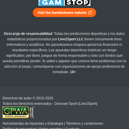
Descargo de responsabilidad
: Todas las predicciones deportivas y los datos
estadísticos proporcionados por
Live2Sport LLC
tienen únicamente fines
informativos y analíticos. No garantizamos ninguna ganancia financiera ni
resultados específicos. Las apuestas deportivas implican un riesgo
significativo; por favor, juegue de forma responsable y solo con fondos que
pueda permitirse perder. Si usted o alguien que conoce tiene problemas con la
adicción al juego, comuníquese con organizaciones de apoyo profesional de
inmediato.
18+
Derechos de autor © 2010-2026
Todos los derechos reservados - Donnael Sport (Live2Sport)
Herramientas de Apuestas y Estrategia
|
Términos y condiciones