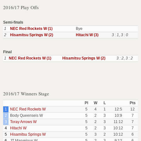
2016/17 Play Offs
Semi-finals
1
NEC Red Rockets W (1)
Bye
2
Hisamitsu Springs W (2)
Hitachi W (3)
3 : 1
,
3 : 0
Final
1
NEC Red Rockets W (1)
Hisamitsu Springs W (2)
3 : 2
,
3 : 2
2016/17 Winners Stage
Pl
W
L
Pts
1
NEC Red Rockets W
5
4
1
12:5
12
2
Body Queenseis W
5
2
3
10:9
7
3
Toray Arrows W
5
2
3
11:12
7
4
Hitachi W
5
2
3
10:12
7
5
Hisamitsu Springs W
5
3
2
10:12
6
6
JT Marvelous W
5
2
3
9:12
6