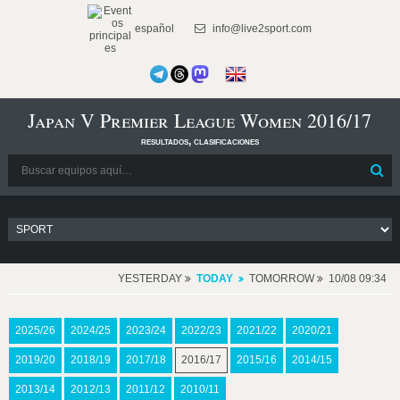
español
info@live2sport.com
Japan V Premier League Women 2016/17
resultados, clasificaciones
YESTERDAY
TODAY
TOMORROW
10/08 09:34
2025/26
2024/25
2023/24
2022/23
2021/22
2020/21
2019/20
2018/19
2017/18
2016/17
2015/16
2014/15
2013/14
2012/13
2011/12
2010/11