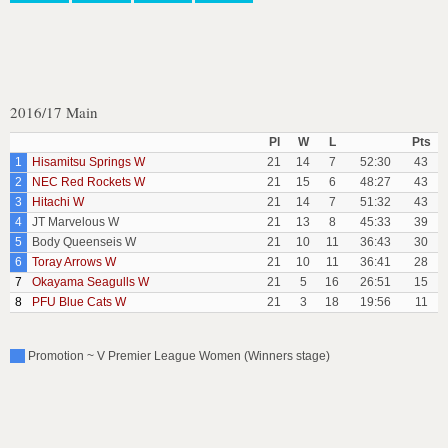
2016/17 Main
Pl
W
L
Pts
1
Hisamitsu Springs W
21
14
7
52:30
43
2
NEC Red Rockets W
21
15
6
48:27
43
3
Hitachi W
21
14
7
51:32
43
4
JT Marvelous W
21
13
8
45:33
39
5
Body Queenseis W
21
10
11
36:43
30
6
Toray Arrows W
21
10
11
36:41
28
7
Okayama Seagulls W
21
5
16
26:51
15
8
PFU Blue Cats W
21
3
18
19:56
11
Promotion ~ V Premier League Women (Winners stage)