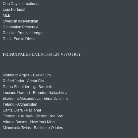
One Day International
Liga Portugal
MLB
Swedish Allsvenskan
Colombian Primera A
Russian Premier League
Dutch Eerste Divisie
PRINCIPALES EVENTOS EN VIVO HOY
Plymouth Argyle - Exeter City
Rafael Jodar - Arthur Fils
Diana Shnaider - Iga Swiatek
Luciano Darderi - Brandon Nakashima
Ekaterina Alexandrova - Elina Svitolina
Ireland - Afghanistan
Santa Clara - Nacional
Toronto Blue Jays - Boston Red Sox
Atlanta Braves - New York Mets
Minnesota Twins - Baltimore Orioles