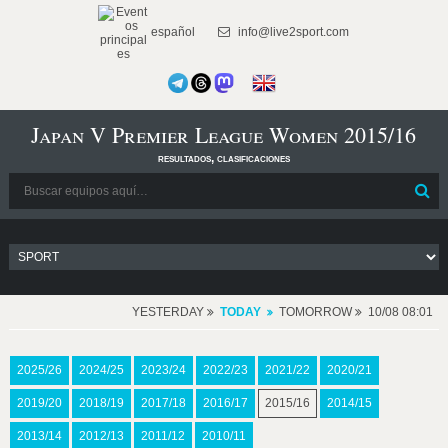
español
info@live2sport.com
Japan V Premier League Women 2015/16
resultados, clasificaciones
YESTERDAY
TODAY
TOMORROW
10/08 08:01
2025/26
2024/25
2023/24
2022/23
2021/22
2020/21
2019/20
2018/19
2017/18
2016/17
2015/16
2014/15
2013/14
2012/13
2011/12
2010/11