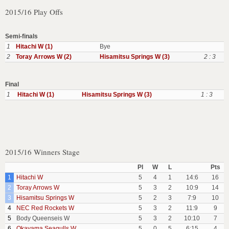
2015/16 Play Offs
Semi-finals
1
Hitachi W (1)
Bye
2
Toray Arrows W (2)
Hisamitsu Springs W (3)
2 : 3
Final
1
Hitachi W (1)
Hisamitsu Springs W (3)
1 : 3
2015/16 Winners Stage
Pl
W
L
Pts
1
Hitachi W
5
4
1
14:6
16
2
Toray Arrows W
5
3
2
10:9
14
3
Hisamitsu Springs W
5
2
3
7:9
10
4
NEC Red Rockets W
5
3
2
11:9
9
5
Body Queenseis W
5
3
2
10:10
7
6
Okayama Seagulls W
5
0
5
6:15
4