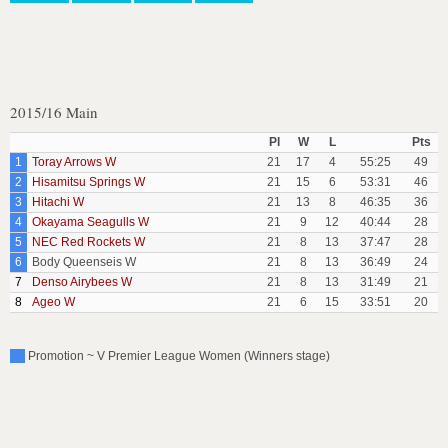
2015/16 Main
Pl
W
L
Pts
1
Toray Arrows W
21
17
4
55:25
49
2
Hisamitsu Springs W
21
15
6
53:31
46
3
Hitachi W
21
13
8
46:35
36
4
Okayama Seagulls W
21
9
12
40:44
28
5
NEC Red Rockets W
21
8
13
37:47
28
6
Body Queenseis W
21
8
13
36:49
24
7
Denso Airybees W
21
8
13
31:49
21
8
Ageo W
21
6
15
33:51
20
Promotion ~ V Premier League Women (Winners stage)