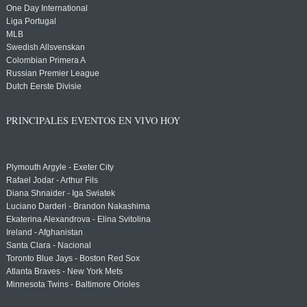
One Day International
Liga Portugal
MLB
Swedish Allsvenskan
Colombian Primera A
Russian Premier League
Dutch Eerste Divisie
PRINCIPALES EVENTOS EN VIVO HOY
Plymouth Argyle - Exeter City
Rafael Jodar - Arthur Fils
Diana Shnaider - Iga Swiatek
Luciano Darderi - Brandon Nakashima
Ekaterina Alexandrova - Elina Svitolina
Ireland - Afghanistan
Santa Clara - Nacional
Toronto Blue Jays - Boston Red Sox
Atlanta Braves - New York Mets
Minnesota Twins - Baltimore Orioles