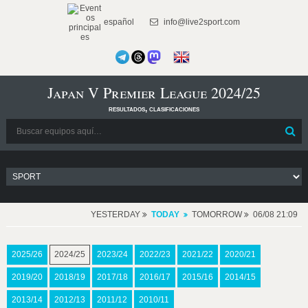
español
info@live2sport.com
Japan V Premier League 2024/25
resultados, clasificaciones
YESTERDAY
TODAY
TOMORROW
06/08 21:09
2025/26
2024/25
2023/24
2022/23
2021/22
2020/21
2019/20
2018/19
2017/18
2016/17
2015/16
2014/15
2013/14
2012/13
2011/12
2010/11