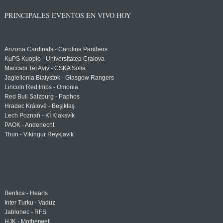
PRINCIPALES EVENTOS EN VIVO HOY
Arizona Cardinals - Carolina Panthers
KuPS Kuopio - Universitatea Craiova
Maccabi Tel Aviv - CSKA Sofia
Jagiellonia Białystok - Glasgow Rangers
Lincoln Red Imps - Omonia
Red Bull Salzburg - Paphos
Hradec Králové - Beşiktaş
Lech Poznań - KÍ Klaksvík
PAOK - Anderlecht
Thun - Vikingur Reykjavik
Benfica - Hearts
Inter Turku - Vaduz
Jablonec - RFS
HJK - Motherwell