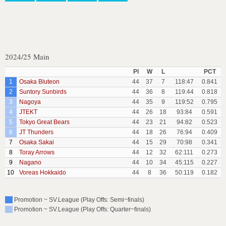
2024/25 Main
Pl
W
L
PCT
1
Osaka Bluteon
44
37
7
118:47
0.841
2
Suntory Sunbirds
44
36
8
119:44
0.818
3
Nagoya
44
35
9
119:52
0.795
4
JTEKT
44
26
18
93:84
0.591
5
Tokyo Great Bears
44
23
21
94:82
0.523
6
JT Thunders
44
18
26
76:94
0.409
7
Osaka Sakai
44
15
29
70:98
0.341
8
Toray Arrows
44
12
32
62:111
0.273
9
Nagano
44
10
34
45:115
0.227
10
Voreas Hokkaido
44
8
36
50:119
0.182
Promotion ~ SV.League (Play Offs: Semi~finals)
Promotion ~ SV.League (Play Offs: Quarter~finals)