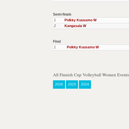
Semi-finals
1
Polkky Kuusamo W
2
Kangasala W
Final
1
Polkky Kuusamo W
All Finnish Cup Volleyball Women Events
2026
2025
2024