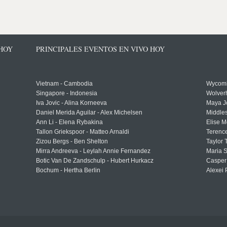
 HOY
PRINCIPALES EVENTOS EN VIVO HOY
Vietnam - Cambodia
Wycomb
Singapore - Indonesia
Wolver
Iva Jovic - Alina Korneeva
Maya J
Daniel Merida Aguilar - Alex Michelsen
Middle
Ann Li - Elena Rybakina
Elise M
Tallon Griekspoor - Matteo Arnaldi
Terenc
Zizou Bergs - Ben Shelton
Taylor 
Mirra Andreeva - Leylah Annie Fernandez
Maria S
Botic Van De Zandschulp - Hubert Hurkacz
Casper
Bochum - Hertha Berlin
Alexei 