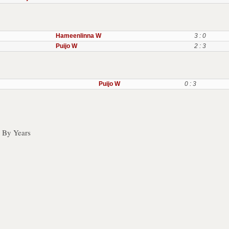
Hameenlinna W
3 : 0
Puijo W
2 : 3
Puijo W
0 : 3
 By Years