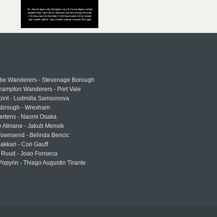
e Wanderers - Stevenage Borough
hampton Wanderers - Port Vale
oint - Ludmilla Samsonova
sbrough - Wrexham
ertens - Naomi Osaka
e Atmane - Jakub Mensik
Townsend - Belinda Bencic
akkari - Cori Gauff
 Ruud - Joao Fonseca
Popyrin - Thiago Augustin Tirante