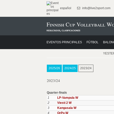
español
info@live2sport.com
Finnish Cup Volleyball W
resultados, clasificaciones
EVENTOS PRINCIPALES
FÚTBOL
BALON
YESTE
2025/26
2024/25
2023/24
2023/24
Quarter-finals
1
LP-Vampula W
2
Viesti 2 W
3
Kangasala W
4
OrPo W