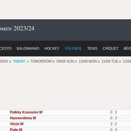
omen 2023/24
CESTO
BALONMANO
HOCKEY
VÓLEIBOL
TENIS
CRÍQUET
BÉI
RDAY
TODAY
TOMORROW
09/08 SUN
10/08 MON
11/08 TUE
12/
Polkky Kuusamo W
0 : 3
Hameenlinna W
0 : 3
Viesti W
3 : 2
Puijo W
0 : 3