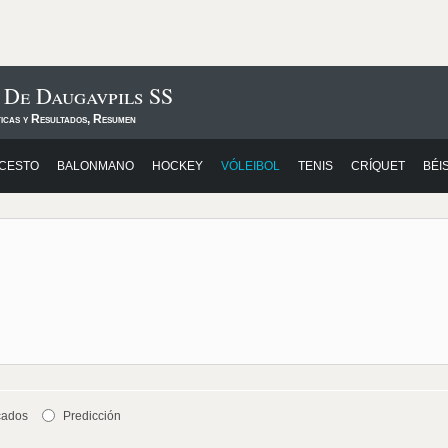
 De Daugavpils SS
ticas y Resultados, Resumen
CESTO
BALONMANO
HOCKEY
VÓLEIBOL
TENIS
CRÍQUET
BÉI
cados
Predicción