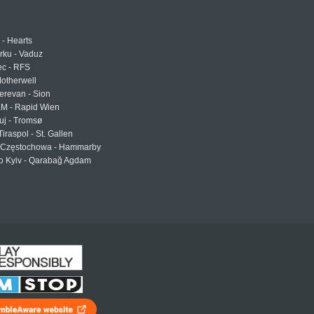
 - Hearts
urku - Vaduz
ec - RFS
otherwell
erevan - Sion
LM - Rapid Wien
uj - Tromsø
Tiraspol - St. Gallen
Częstochowa - Hammarby
 Kyiv - Qarabağ Agdam