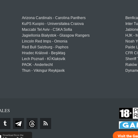
Arizona Cardinals - Carolina Panthers
Benfica
KuPS Kuopio - Universitatea Craiova
Inter T
Maccabi Tel Aviv - CSKA Sofia
Jablon
Jagiellonia Białystok - Glasgow Rangers
HJK - M
Lincoln Red Imps - Omonia
Noah Y
Red Bull Salzburg - Paphos
Paide 
Hradec Králové - Beşiktaş
CFR Cl
Lech Poznań - KÍ Klaksvík
Sheriff 
PAOK - Anderlecht
Raków 
Thun - Vikingur Reykjavik
Dynamo
ALES