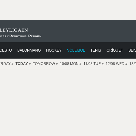
leyligaen
ticas y Resultados, Resumen
CESTO
BALONMANO
HOCKEY
VÓLEIBOL
TENIS
CRÍQUET
BÉI
ERDAY
TODAY
TOMORROW
10/08 MON
11/08 TUE
12/08 WED
13/