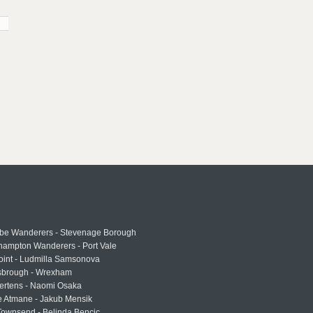
e Wanderers - Stevenage Borough
hampton Wanderers - Port Vale
oint - Ludmilla Samsonova
sbrough - Wrexham
ertens - Naomi Osaka
e Atmane - Jakub Mensik
Townsend - Belinda Bencic