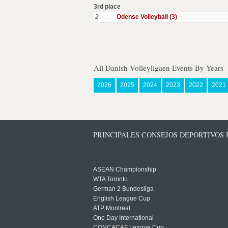
3rd place
2
Odense Volleyball (3)
All Danish Volleyligaen Events By Years
2026
2025
2024
2023
2022
2021
PRINCIPALES CONSEJOS DEPORTIVOS
ASEAN Championship
WTA Toronto
German 2 Bundesliga
English League Cup
ATP Montreal
One Day International
CONCACAF League Cup