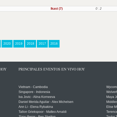
Ikast (7)
0 : 2
2020
2019
2018
2017
2016
 HOY
PRINCIPALES EVENTOS EN VIVO HOY
Vietnam - Cambodia
Wycomb
Singapore - Indonesia
Wolver
Iva Jovic - Alina Korneeva
Maya J
Daniel Merida Aguilar - Alex Michelsen
Middle
Ann Li - Elena Rybakina
Elise M
Tallon Griekspoor - Matteo Arnaldi
Terenc
Zizou Bergs - Ben Shelton
Taylor 