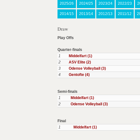
2025/26
2024/25
2023/24
2022/23
2
2014/15
2013/14
2012/13
2011/12
2
Draw
Play Offs
Quarter-finals
1
Middelfart (1)
2
ASV Elite (2)
3
Odense Volleyball (3)
4
Gentofte (4)
Semi-finals
1
Middelfart (1)
2
Odense Volleyball (3)
Final
1
Middelfart (1)