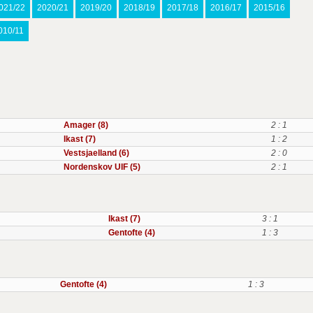
021/22
2020/21
2019/20
2018/19
2017/18
2016/17
2015/16
010/11
Amager (8)
2 : 1
Ikast (7)
1 : 2
Vestsjaelland (6)
2 : 0
Nordenskov UIF (5)
2 : 1
Ikast (7)
3 : 1
Gentofte (4)
1 : 3
Gentofte (4)
1 : 3