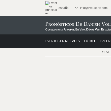
español
info@live2sport.com
Pronósticos De Danish Vol
Consejos para Apostar, En Vivo, Dónde Ver, Estadís
EVENTOS PRINCIPALES
FÚTBOL
BALON
YEST