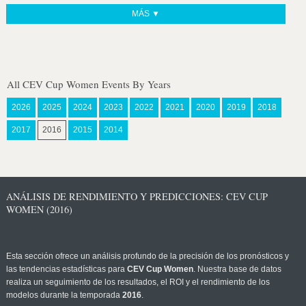
MÁS ▼
All CEV Cup Women Events By Years
2026
2025
2024
2023
2022
2021
2020
2019
2018
2017
2016
2015
2014
ANÁLISIS DE RENDIMIENTO Y PREDICCIONES: CEV CUP
WOMEN (2016)
Esta sección ofrece un análisis profundo de la precisión de los pronósticos y
las tendencias estadísticas para
CEV Cup Women
. Nuestra base de datos
realiza un seguimiento de los resultados, el ROI y el rendimiento de los
modelos durante la temporada
2016
.