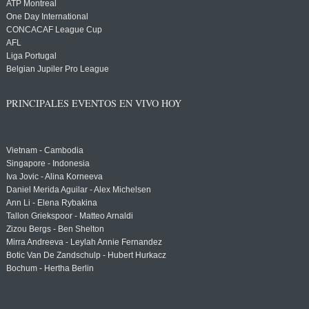
ATP Montreal
One Day International
CONCACAF League Cup
AFL
Liga Portugal
Belgian Jupiler Pro League
PRINCIPALES EVENTOS EN VIVO HOY
Vietnam - Cambodia
Singapore - Indonesia
Iva Jovic - Alina Korneeva
Daniel Merida Aguilar - Alex Michelsen
Ann Li - Elena Rybakina
Tallon Griekspoor - Matteo Arnaldi
Zizou Bergs - Ben Shelton
Mirra Andreeva - Leylah Annie Fernandez
Botic Van De Zandschulp - Hubert Hurkacz
Bochum - Hertha Berlin