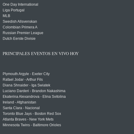
One Day International
Liga Portugal
MLB
Swedish Allsvenskan
Colombian Primera A
Russian Premier League
Dutch Eerste Divisie
PRINCIPALES EVENTOS EN VIVO HOY
Plymouth Argyle - Exeter City
Rafael Jodar - Arthur Fils
Diana Shnaider - Iga Swiatek
Luciano Darderi - Brandon Nakashima
Ekaterina Alexandrova - Elina Svitolina
Ireland - Afghanistan
Santa Clara - Nacional
Toronto Blue Jays - Boston Red Sox
Atlanta Braves - New York Mets
Minnesota Twins - Baltimore Orioles