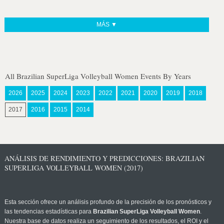
MÁS ▼
All Brazilian SuperLiga Volleyball Women Events By Years
2026
2025
2024
2023
2022
2021
2020
2019
2018
2017
2016
2015
2014
ANÁLISIS DE RENDIMIENTO Y PREDICCIONES: BRAZILIAN
SUPERLIGA VOLLEYBALL WOMEN (2017)
Esta sección ofrece un análisis profundo de la precisión de los pronósticos y
las tendencias estadísticas para
Brazilian SuperLiga Volleyball Women
.
Nuestra base de datos realiza un seguimiento de los resultados, el ROI y el