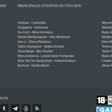
 HOY
PRINCIPALES EVENTOS EN VIVO HOY
Vietnam - Cambodia
Wycomb
Singapore - Indonesia
Wolver
Iva Jovic - Alina Korneeva
Maya J
Daniel Merida Aguilar - Alex Michelsen
Middle
Ann Li - Elena Rybakina
Elise M
Tallon Griekspoor - Matteo Arnaldi
Terenc
Zizou Bergs - Ben Shelton
Taylor 
Mirra Andreeva - Leylah Annie Fernandez
Maria S
Botic Van De Zandschulp - Hubert Hurkacz
Casper
Bochum - Hertha Berlin
Alexei 
ALES