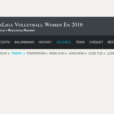
erLiga Volleyball Women En 2016
ticas y Resultados, Resumen
CESTO
BALONMANO
HOCKEY
VÓLEIBOL
TENIS
CRÍQUET
BÉI
RDAY
TODAY
TOMORROW
09/08 SUN
10/08 MON
11/08 TUE
12/