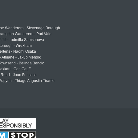
e Wanderers - Stevenage Borough
hampton Wanderers - Port Vale
oint - Ludmilla Samsonova
sbrough - Wrexham
ertens - Naomi Osaka
e Atmane - Jakub Mensik
Townsend - Belinda Bencic
akkari - Cori Gauff
 Ruud - Joao Fonseca
Popyrin - Thiago Augustin Tirante