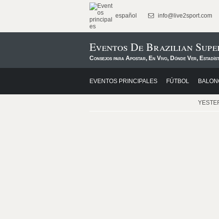
español
info@live2sport.com
Eventos De Brazilian Sup
Consejos para Apostar, En Vivo, Dónde Ver, Estadís
EVENTOS PRINCIPALES
FÚTBOL
BALON
YESTE