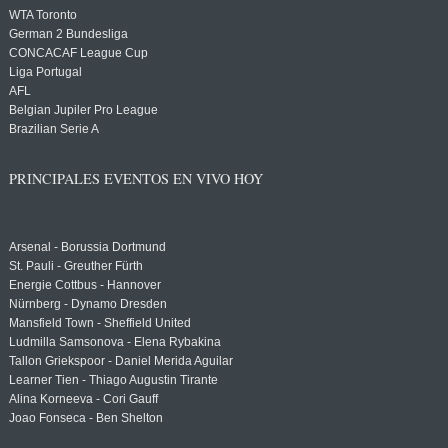
WTA Toronto
German 2 Bundesliga
CONCACAF League Cup
Liga Portugal
AFL
Belgian Jupiler Pro League
Brazilian Serie A
PRINCIPALES EVENTOS EN VIVO HOY
Arsenal - Borussia Dortmund
St. Pauli - Greuther Fürth
Energie Cottbus - Hannover
Nürnberg - Dynamo Dresden
Mansfield Town - Sheffield United
Ludmilla Samsonova - Elena Rybakina
Tallon Griekspoor - Daniel Merida Aguilar
Learner Tien - Thiago Augustin Tirante
Alina Korneeva - Cori Gauff
Joao Fonseca - Ben Shelton