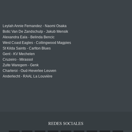
Leylah Annie Fernandez - Naomi Osaka
Botic Van De Zandschulp - Jakub Mensik
Alexandra Eala - Belinda Bencic
West Coast Eagles - Collingwood Magpies
St Kilda Saints - Carlton Blues
Gent - KV Mechelen
Cruzeiro - Mirassol
Zulte Waregem - Genk
Charleroi - Oud-Heverlee Leuven
Anderlecht - RAAL La Louvière
REDES SOCIALES