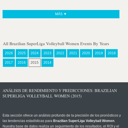
MÁS ▼
All Brazilian SuperLiga Volleyball Women Events By Years
2026
2025
2024
2023
2022
2021
2020
2019
2018
2017
2016
2015
2014
ANÁLISIS DE RENDIMIENTO Y PREDICCIONES: BRAZILIAN
SUPERLIGA VOLLEYBALL WOMEN (2015)
Esta sección ofrece un análisis profundo de la precisión de los pronósticos y
las tendencias estadísticas para
Brazilian SuperLiga Volleyball Women
.
Nuestra base de datos realiza un seguimiento de los resultados, el ROI y el