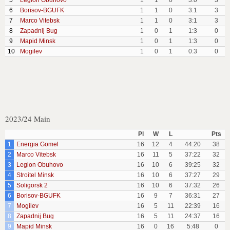
5
Legion Obuhovo
1
1
0
3:0
3
6
Borisov-BGUFK
1
1
0
3:1
3
7
Marco Vitebsk
1
1
0
3:1
3
8
Zapadnij Bug
1
0
1
1:3
0
9
Mapid Minsk
1
0
1
1:3
0
10
Mogilev
1
0
1
0:3
0
2023/24 Main
Pl
W
L
Pts
1
Energia Gomel
16
12
4
44:20
38
2
Marco Vitebsk
16
11
5
37:22
32
3
Legion Obuhovo
16
10
6
39:25
32
4
Stroitel Minsk
16
10
6
37:27
29
5
Soligorsk 2
16
10
6
37:32
26
6
Borisov-BGUFK
16
9
7
36:31
27
7
Mogilev
16
5
11
22:39
16
8
Zapadnij Bug
16
5
11
24:37
16
9
Mapid Minsk
16
0
16
5:48
0