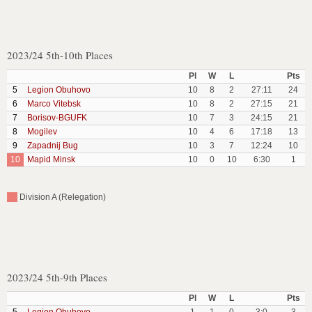
2023/24 5th-10th Places
Pl
W
L
Pts
5
Legion Obuhovo
10
8
2
27:11
24
6
Marco Vitebsk
10
8
2
27:15
21
7
Borisov-BGUFK
10
7
3
24:15
21
8
Mogilev
10
4
6
17:18
13
9
Zapadnij Bug
10
3
7
12:24
10
10
Mapid Minsk
10
0
10
6:30
1
Division A (Relegation)
2023/24 5th-9th Places
Pl
W
L
Pts