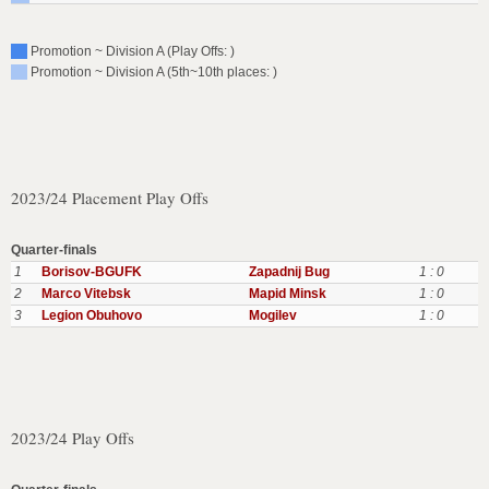
Promotion ~ Division A (Play Offs: )
Promotion ~ Division A (5th~10th places: )
2023/24 Placement Play Offs
Quarter-finals
1
Borisov-BGUFK
Zapadnij Bug
1 : 0
2
Marco Vitebsk
Mapid Minsk
1 : 0
3
Legion Obuhovo
Mogilev
1 : 0
2023/24 Play Offs