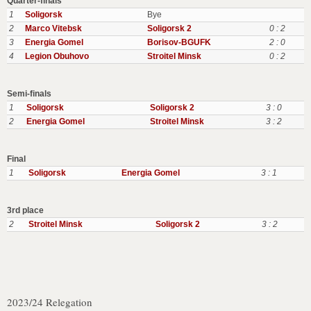
Quarter-finals
1
Soligorsk
Bye
2
Marco Vitebsk
Soligorsk 2
0 : 2
3
Energia Gomel
Borisov-BGUFK
2 : 0
4
Legion Obuhovo
Stroitel Minsk
0 : 2
Semi-finals
1
Soligorsk
Soligorsk 2
3 : 0
2
Energia Gomel
Stroitel Minsk
3 : 2
Final
1
Soligorsk
Energia Gomel
3 : 1
3rd place
2
Stroitel Minsk
Soligorsk 2
3 : 2
2023/24 Relegation