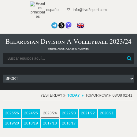
español
info@live2sport.com
Belarusian Division A Volleyball 2023/24
resultados, clasificaciones
YESTERDAY
TODAY
TOMORROW
08/08 02:41
2025/26
2024/25
2023/24
2022/23
2021/22
2020/21
2019/20
2018/19
2017/18
2016/17