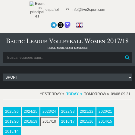
español
info@live2sport.com
Baltic League Volleyball Women 2017/18
resultados, clasificaciones
YESTERDAY
TODAY
TOMORROW
09/08 09:21
2025/26
2024/25
2023/24
2022/23
2021/22
2020/21
2019/20
2018/19
2017/18
2016/17
2015/16
2014/15
2013/14