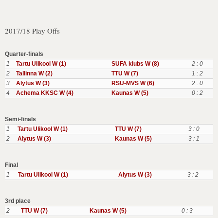
2017/18 Play Offs
Quarter-finals
1
Tartu Ulikool W (1)
SUFA klubs W (8)
2 : 0
2
Tallinna W (2)
TTU W (7)
1 : 2
3
Alytus W (3)
RSU-MVS W (6)
2 : 0
4
Achema KKSC W (4)
Kaunas W (5)
0 : 2
Semi-finals
1
Tartu Ulikool W (1)
TTU W (7)
3 : 0
2
Alytus W (3)
Kaunas W (5)
3 : 1
Final
1
Tartu Ulikool W (1)
Alytus W (3)
3 : 2
3rd place
2
TTU W (7)
Kaunas W (5)
0 : 3