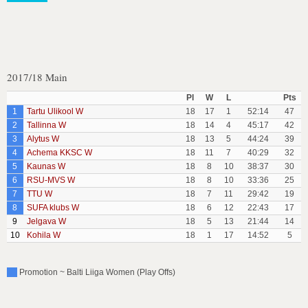
2017/18 Main
Pl
W
L
Pts
1
Tartu Ulikool W
18
17
1
52:14
47
2
Tallinna W
18
14
4
45:17
42
3
Alytus W
18
13
5
44:24
39
4
Achema KKSC W
18
11
7
40:29
32
5
Kaunas W
18
8
10
38:37
30
6
RSU-MVS W
18
8
10
33:36
25
7
TTU W
18
7
11
29:42
19
8
SUFA klubs W
18
6
12
22:43
17
9
Jelgava W
18
5
13
21:44
14
10
Kohila W
18
1
17
14:52
5
Promotion ~ Balti Liiga Women (Play Offs)