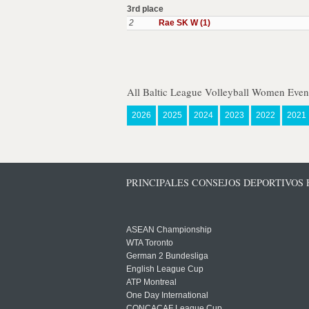
3rd place
2
Rae SK W (1)
All Baltic League Volleyball Women Even
2026
2025
2024
2023
2022
2021
PRINCIPALES CONSEJOS DEPORTIVOS
ASEAN Championship
WTA Toronto
German 2 Bundesliga
English League Cup
ATP Montreal
One Day International
CONCACAF League Cup