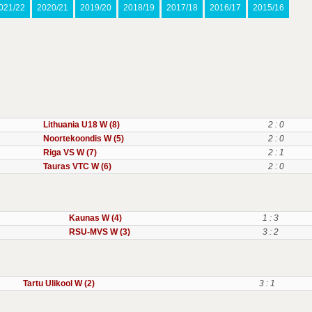
021/22
2020/21
2019/20
2018/19
2017/18
2016/17
2015/16
Lithuania U18 W (8)
2 : 0
Noortekoondis W (5)
2 : 0
Riga VS W (7)
2 : 1
Tauras VTC W (6)
2 : 0
Kaunas W (4)
1 : 3
RSU-MVS W (3)
3 : 2
Tartu Ulikool W (2)
3 : 1