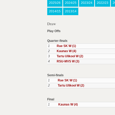
2025/26
2024/25
2023/24
2022/23
2
2014/15
2013/14
Draw
Play Offs
Quarter-finals
1
Rae SK W (1)
2
Kaunas W (4)
3
Tartu Ulikool W (2)
4
RSU-MVS W (3)
Semi-finals
1
Rae SK W (1)
2
Tartu Ulikool W (2)
Final
1
Kaunas W (4)