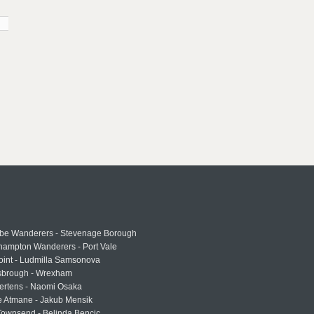
e Wanderers - Stevenage Borough
hampton Wanderers - Port Vale
oint - Ludmilla Samsonova
sbrough - Wrexham
ertens - Naomi Osaka
e Atmane - Jakub Mensik
Townsend - Belinda Bencic