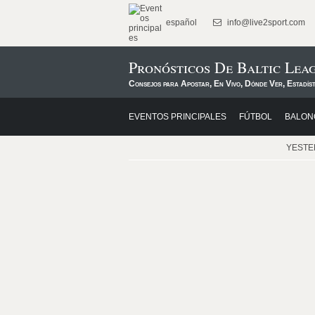
español
info@live2sport.com
Pronósticos De Baltic Le
Consejos para Apostar, En Vivo, Dónde Ver, Estadís
EVENTOS PRINCIPALES
FÚTBOL
BALON
YEST