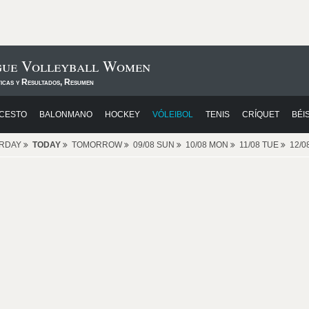
ague Volleyball Women
ticas y Resultados, Resumen
CESTO
BALONMANO
HOCKEY
VÓLEIBOL
TENIS
CRÍQUET
BÉI
ERDAY
TODAY
TOMORROW
09/08 SUN
10/08 MON
11/08 TUE
12/