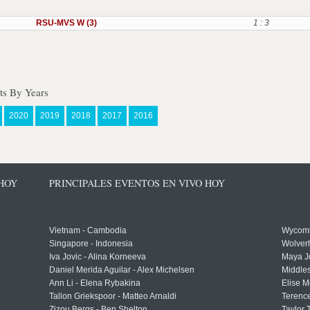
RSU-MVS W (3)
1 : 3
ts By Years
2020
2019
2018
2017
2016
 HOY
PRINCIPALES EVENTOS EN VIVO HOY
Vietnam - Cambodia
Wycomb
Singapore - Indonesia
Wolver
Iva Jovic - Alina Korneeva
Maya J
Daniel Merida Aguilar - Alex Michelsen
Middle
Ann Li - Elena Rybakina
Elise M
Tallon Griekspoor - Matteo Arnaldi
Terenc
Zizou Bergs - Ben Shelton
Taylor 