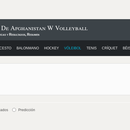
s De Afghanistan W Volleyball
ticas y Resultados, Resumen
CESTO
BALONMANO
HOCKEY
VÓLEIBOL
TENIS
CRÍQUET
BÉI
cados
Predicción