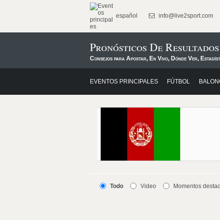
español
info@live2sport.com
Pronósticos De Resultado
Consejos para Apostar, En Vivo, Dónde Ver, Estadís
EVENTOS PRINCIPALES
FÚTBOL
BALON
Todo
Video
Momentos desta