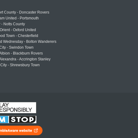
rt County - Doncaster Rovers
am United - Portsmouth
 - Notts County
Orient - Oxford United
od Town - Chesterfield
eld Wednesday - Bolton Wanderers
 City - Swindon Town
Albion - Blackburn Rovers
lexandra - Accrington Stanley
 City - Shrewsbury Town