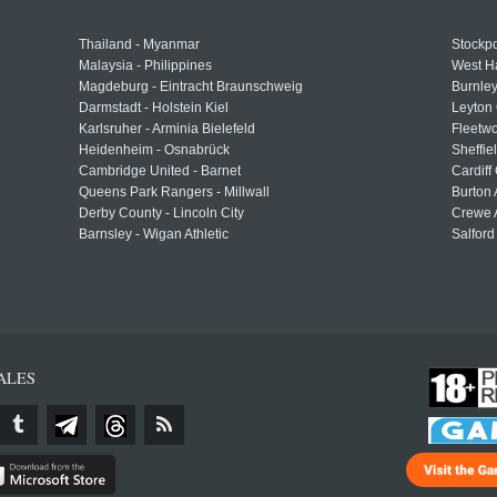
Thailand - Myanmar
Stockpo
Malaysia - Philippines
West H
Magdeburg - Eintracht Braunschweig
Burnley
Darmstadt - Holstein Kiel
Leyton 
Karlsruher - Arminia Bielefeld
Fleetwo
Heidenheim - Osnabrück
Sheffi
Cambridge United - Barnet
Cardiff
Queens Park Rangers - Millwall
Burton 
Derby County - Lincoln City
Crewe A
Barnsley - Wigan Athletic
Salford
ALES