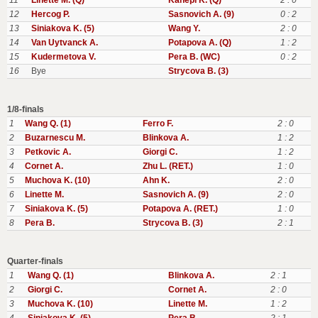
11
Linette M. (Q)
Kanepi K. (Q)
2 : 0
12
Hercog P.
Sasnovich A. (9)
0 : 2
13
Siniakova K. (5)
Wang Y.
2 : 0
14
Van Uytvanck A.
Potapova A. (Q)
1 : 2
15
Kudermetova V.
Pera B. (WC)
0 : 2
16
Bye
Strycova B. (3)
1/8-finals
1
Wang Q. (1)
Ferro F.
2 : 0
2
Buzarnescu M.
Blinkova A.
1 : 2
3
Petkovic A.
Giorgi C.
1 : 2
4
Cornet A.
Zhu L. (RET.)
1 : 0
5
Muchova K. (10)
Ahn K.
2 : 0
6
Linette M.
Sasnovich A. (9)
2 : 0
7
Siniakova K. (5)
Potapova A. (RET.)
1 : 0
8
Pera B.
Strycova B. (3)
2 : 1
Quarter-finals
1
Wang Q. (1)
Blinkova A.
2 : 1
2
Giorgi C.
Cornet A.
2 : 0
3
Muchova K. (10)
Linette M.
1 : 2