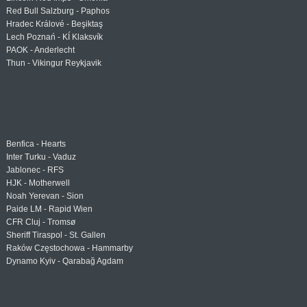
Red Bull Salzburg - Paphos
Hradec Králové - Beşiktaş
Lech Poznań - KÍ Klaksvík
PAOK - Anderlecht
Thun - Vikingur Reykjavik
Benfica - Hearts
Inter Turku - Vaduz
Jablonec - RFS
HJK - Motherwell
Noah Yerevan - Sion
Paide LM - Rapid Wien
CFR Cluj - Tromsø
Sheriff Tiraspol - St. Gallen
Raków Częstochowa - Hammarby
Dynamo Kyiv - Qarabağ Agdam