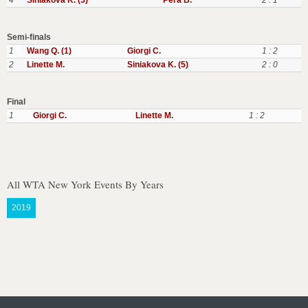
4
Siniakova K. (5)
Pera B.
2 : 1
Semi-finals
1
Wang Q. (1)
Giorgi C.
1 : 2
2
Linette M.
Siniakova K. (5)
2 : 0
Final
1
Giorgi C.
Linette M.
1 : 2
All WTA New York Events By Years
2019