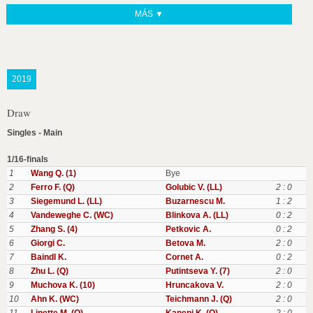
MÁS ▼
2019
Draw
Singles - Main
1/16-finals
1
Wang Q. (1)
Bye
2
Ferro F. (Q)
Golubic V. (LL)
2 : 0
3
Siegemund L. (LL)
Buzarnescu M.
1 : 2
4
Vandeweghe C. (WC)
Blinkova A. (LL)
0 : 2
5
Zhang S. (4)
Petkovic A.
0 : 2
6
Giorgi C.
Betova M.
2 : 0
7
Baindl K.
Cornet A.
0 : 2
8
Zhu L. (Q)
Putintseva Y. (7)
2 : 0
9
Muchova K. (10)
Hruncakova V.
2 : 0
10
Ahn K. (WC)
Teichmann J. (Q)
2 : 0