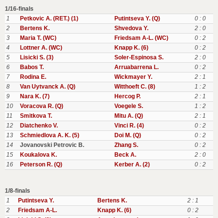
1/16-finals
1
Petkovic A. (RET.) (1)
Putintseva Y. (Q)
0 : 0
2
Bertens K.
Shvedova Y.
2 : 0
3
Maria T. (WC)
Friedsam A-L. (WC)
0 : 2
4
Lottner A. (WC)
Knapp K. (6)
0 : 2
5
Lisicki S. (3)
Soler-Espinosa S.
2 : 0
6
Babos T.
Arruabarrena L.
0 : 2
7
Rodina E.
Wickmayer Y.
2 : 1
8
Van Uytvanck A. (Q)
Witthoeft C. (8)
1 : 2
9
Nara K. (7)
Hercog P.
2 : 1
10
Voracova R. (Q)
Voegele S.
1 : 2
11
Smitkova T.
Mitu A. (Q)
2 : 1
12
Diatchenko V.
Vinci R. (4)
0 : 2
13
Schmiedlova A. K. (5)
Doi M. (Q)
0 : 2
14
Jovanovski Petrovic B.
Zhang S.
0 : 2
15
Koukalova K.
Beck A.
2 : 0
16
Peterson R. (Q)
Kerber A. (2)
0 : 2
1/8-finals
1
Putintseva Y.
Bertens K.
2 : 1
2
Friedsam A-L.
Knapp K. (6)
0 : 2