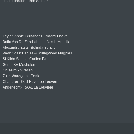
Joao Fonseca - Ben Shelton
Leylah Annie Fernandez - Naomi Osaka
Botic Van De Zandschulp - Jakub Mensik
Alexandra Eala - Belinda Bencic
West Coast Eagles - Collingwood Magpies
St Kilda Saints - Carlton Blues
Gent - KV Mechelen
Cruzeiro - Mirassol
Zulte Waregem - Genk
Charleroi - Oud-Heverlee Leuven
Anderlecht - RAAL La Louvière