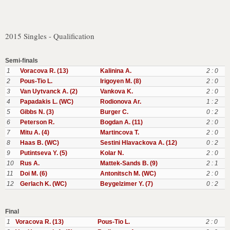
2015 Singles - Qualification
Semi-finals
1
Voracova R. (13)
Kalinina A.
2 : 0
2
Pous-Tio L.
Irigoyen M. (8)
2 : 0
3
Van Uytvanck A. (2)
Vankova K.
2 : 0
4
Papadakis L. (WC)
Rodionova Ar.
1 : 2
5
Gibbs N. (3)
Burger C.
0 : 2
6
Peterson R.
Bogdan A. (11)
2 : 0
7
Mitu A. (4)
Martincova T.
2 : 0
8
Haas B. (WC)
Sestini Hlavackova A. (12)
0 : 2
9
Putintseva Y. (5)
Kolar N.
2 : 0
10
Rus A.
Mattek-Sands B. (9)
2 : 1
11
Doi M. (6)
Antonitsch M. (WC)
2 : 0
12
Gerlach K. (WC)
Beygelzimer Y. (7)
0 : 2
Final
1
Voracova R. (13)
Pous-Tio L.
2 : 0