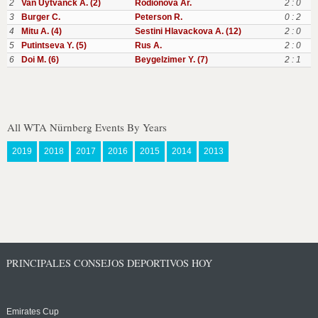
2
Van Uytvanck A. (2)
Rodionova Ar.
2 : 0
3
Burger C.
Peterson R.
0 : 2
4
Mitu A. (4)
Sestini Hlavackova A. (12)
2 : 0
5
Putintseva Y. (5)
Rus A.
2 : 0
6
Doi M. (6)
Beygelzimer Y. (7)
2 : 1
All WTA Nürnberg Events By Years
2019
2018
2017
2016
2015
2014
2013
PRINCIPALES CONSEJOS DEPORTIVOS HOY
Emirates Cup