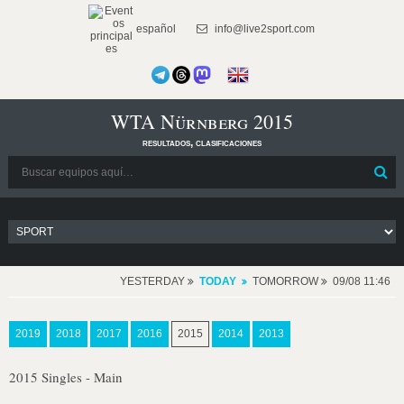
español
info@live2sport.com
WTA Nürnberg 2015
resultados, clasificaciones
YESTERDAY
TODAY
TOMORROW
09/08 11:46
2019
2018
2017
2016
2015
2014
2013
2015 Singles - Main