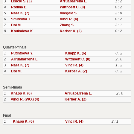
3
Lisicki S. (3)
Arruabarrena L.
1 : 2
4
Rodina E.
Witthoeft C. (8)
0 : 2
5
Nara K. (7)
Voegele S.
2 : 0
6
Smitkova T.
Vinci R. (4)
0 : 2
7
Doi M.
Zhang S.
2 : 1
8
Koukalova K.
Kerber A. (2)
0 : 2
Quarter-finals
1
Putintseva Y.
Knapp K. (6)
0 : 2
2
Arruabarrena L.
Witthoeft C. (8)
2 : 0
3
Nara K. (7)
Vinci R. (4)
1 : 2
4
Doi M.
Kerber A. (2)
0 : 2
Semi-finals
1
Knapp K. (6)
Arruabarrena L.
2 : 0
2
Vinci R. (WO.) (4)
Kerber A. (2)
Final
1
Knapp K. (6)
Vinci R. (4)
2 : 1