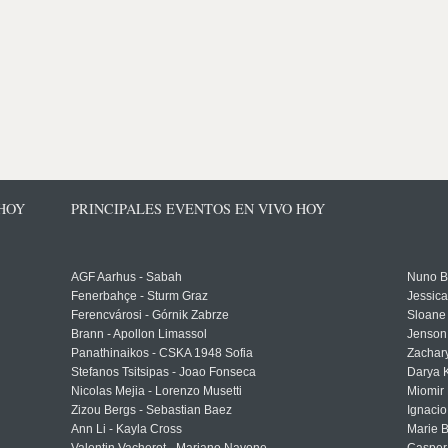
 HOY
PRINCIPALES EVENTOS EN VIVO HOY
AGF Aarhus - Sabah
Nuno Bo
Fenerbahçe - Sturm Graz
Jessic
Ferencvárosi - Górnik Zabrze
Sloane 
Brann - Apollon Limassol
Jenson
Panathinaikos - CSKA 1948 Sofia
Zachary
Stefanos Tsitsipas - Joao Fonseca
Darya K
Nicolas Mejia - Lorenzo Musetti
Miomir 
Zizou Bergs - Sebastian Baez
Ignacio
Ann Li - Kayla Cross
Marie 