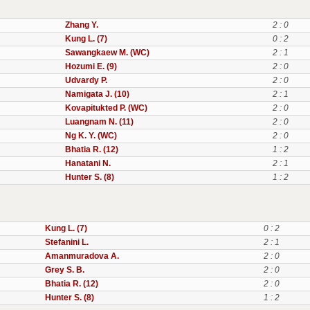
Zhang Y.
2 : 0
Kung L. (7)
0 : 2
Sawangkaew M. (WC)
2 : 1
Hozumi E. (9)
2 : 0
Udvardy P.
2 : 0
Namigata J. (10)
2 : 1
Kovapitukted P. (WC)
2 : 0
Luangnam N. (11)
2 : 0
Ng K. Y. (WC)
2 : 0
Bhatia R. (12)
1 : 2
Hanatani N.
2 : 1
Hunter S. (8)
1 : 2
Kung L. (7)
0 : 2
Stefanini L.
2 : 1
Amanmuradova A.
2 : 0
Grey S. B.
2 : 0
Bhatia R. (12)
2 : 0
Hunter S. (8)
1 : 2