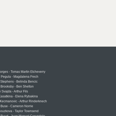
rges - Tomas Martin Etcheverry
a Pegula - Magdalena Frech
Stephens - Belinda Bencic
 Brooksby - Ben Shelton
 Svajda - Arthur Fils
asatkina - Elena Rybakina
Kecmanovic - Arthur Rinderknech
 Buse - Cameron Norrie
Bouzkova - Taylor Townsend