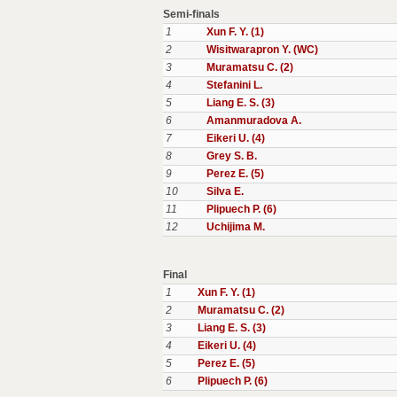
Semi-finals
1
Xun F. Y. (1)
2
Wisitwarapron Y. (WC)
3
Muramatsu C. (2)
4
Stefanini L.
5
Liang E. S. (3)
6
Amanmuradova A.
7
Eikeri U. (4)
8
Grey S. B.
9
Perez E. (5)
10
Silva E.
11
Plipuech P. (6)
12
Uchijima M.
Final
1
Xun F. Y. (1)
2
Muramatsu C. (2)
3
Liang E. S. (3)
4
Eikeri U. (4)
5
Perez E. (5)
6
Plipuech P. (6)