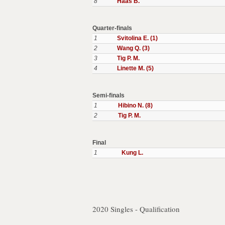
8
Haas B.
Quarter-finals
1
Svitolina E. (1)
2
Wang Q. (3)
3
Tig P. M.
4
Linette M. (5)
Semi-finals
1
Hibino N. (8)
2
Tig P. M.
Final
1
Kung L.
2020 Singles - Qualification