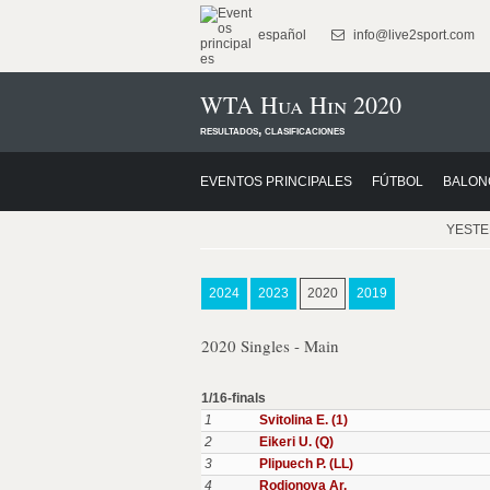
español
info@live2sport.com
WTA Hua Hin 2020
resultados, clasificaciones
EVENTOS PRINCIPALES
FÚTBOL
BALON
YEST
2024
2023
2020
2019
2020 Singles - Main
1/16-finals
1
Svitolina E. (1)
2
Eikeri U. (Q)
3
Plipuech P. (LL)
4
Rodionova Ar.