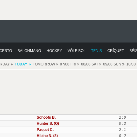
CESTO
BALONMANO
HOCKEY
VÓLEIBOL
TENIS
CRÍQUET
BÉI
ERDAY
TODAY
TOMORROW
07/08 FRI
08/08 SAT
09/08 SUN
10/0
Schoofs B.
2 : 0
Hunter S. (Q)
0 : 2
Paquet C.
2 : 1
Hibino N. (8)
0 : 2