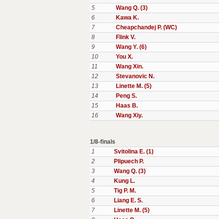
5
Wang Q. (3)
6
Kawa K.
7
Cheapchandej P. (WC)
8
Flink V.
9
Wang Y. (6)
10
You X.
11
Wang Xin.
12
Stevanovic N.
13
Linette M. (5)
14
Peng S.
15
Haas B.
16
Wang Xiy.
1/8-finals
1
Svitolina E. (1)
2
Plipuech P.
3
Wang Q. (3)
4
Kung L.
5
Tig P. M.
6
Liang E. S.
7
Linette M. (5)