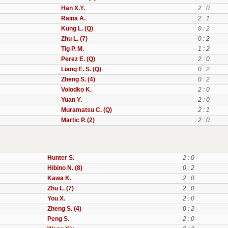
Han X.Y.
2 : 0
Raina A.
2 : 1
Kung L. (Q)
0 : 2
Zhu L. (7)
0 : 2
Tig P. M.
1 : 2
Perez E. (Q)
2 : 0
Liang E. S. (Q)
0 : 2
Zheng S. (4)
0 : 2
Volodko K.
2 : 0
Yuan Y.
2 : 0
Muramatsu C. (Q)
2 : 1
Martic P. (2)
2 : 0
Hunter S.
2 : 0
Hibino N. (8)
0 : 2
Kawa K.
2 : 0
Zhu L. (7)
2 : 0
You X.
2 : 0
Zheng S. (4)
0 : 2
Peng S.
2 : 0