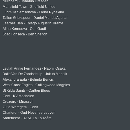
Nürnberg - Dynamo Dresden
Mansfield Town - Sheffield United
Ludmilla Samsonova - Elena Rybakina
Tallon Griekspoor - Daniel Merida Aguilar
Learner Tien - Thiago Augustin Tirante
Alina Korneeva - Cori Gauff
Joao Fonseca - Ben Shelton
Leylah Annie Fernandez - Naomi Osaka
Botic Van De Zandschulp - Jakub Mensik
Alexandra Eala - Belinda Bencic
West Coast Eagles - Collingwood Magpies
St Kilda Saints - Carlton Blues
Gent - KV Mechelen
Cruzeiro - Mirassol
Zulte Waregem - Genk
Charleroi - Oud-Heverlee Leuven
Anderlecht - RAAL La Louvière