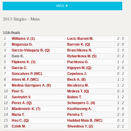
MÁS ▼
2013 Singles - Main
1/16-finals
1
Williams V. (1)
Lucic-Baroni M.
2 : 0
2
Muguruza G.
Barrois K. (Q)
2 : 0
3
Garcia-Vidagany B. (Q)
Bratchikova N.
2 : 0
4
Date K.
Rybarikova M. (5)
0 : 2
5
Flipkens K. (3)
Puchkova O.
1 : 2
6
Garcia C.
Irigoyen M. (Q)
2 : 0
7
Goncalves P. (WC)
Cepelova J.
0 : 2
8
Alves M. F. (WC)
Beck A. (8)
1 : 2
9
Medina Garrigues A. (6)
Niculescu M.
1 : 2
10
Peer S.
Mrdeza T. (Q)
0 : 2
11
Savinykh V.
Babos T.
1 : 2
12
Perez A. (Q)
Scheepers C. (4)
1 : 2
13
Mladenovic K. (7)
Keothavong A.
2 : 0
14
Maria T.
Pereira T.
2 : 0
15
Hsu C. (Q)
Haddad Maia B. (WC)
0 : 2
16
Czink M.
Shvedova Y. (2)
2 : 1