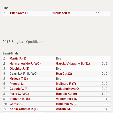
Final
1
Puchkova O.
Niculescu M.
1 : 2
2013 Singles - Qualification
Semi-finals
1
Martic P. (1)
Bye
2
Hermenegildo F. (WC)
Garcia-Vidagany B. (11)
0 : 2
3
Glushko J. (2)
Bye
4
Czarniak R. S. (WC)
Hsu C. (12)
0 : 2
5
Mrdeza T. (3)
Bye
6
Pigossi L.
Molinero F. (7)
0 : 2
7
Cepede V. (4)
Kalashnikova O.
0 : 2
8
Forte C. (WC)
Barrois K. (10)
1 : 2
9
Irigoyen M. (5)
Vaisemberg R.
2 : 1
10
Gamiz A.
Honcova M. (9)
2 : 0
11
Kania-Chodun P. (6)
Auroux M.
2 : 1