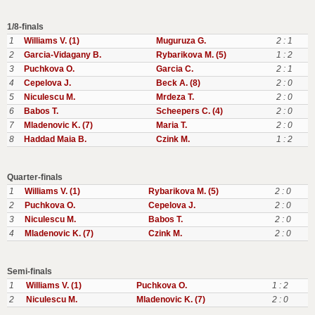
1/8-finals
1
Williams V. (1)
Muguruza G.
2 : 1
2
Garcia-Vidagany B.
Rybarikova M. (5)
1 : 2
3
Puchkova O.
Garcia C.
2 : 1
4
Cepelova J.
Beck A. (8)
2 : 0
5
Niculescu M.
Mrdeza T.
2 : 0
6
Babos T.
Scheepers C. (4)
2 : 0
7
Mladenovic K. (7)
Maria T.
2 : 0
8
Haddad Maia B.
Czink M.
1 : 2
Quarter-finals
1
Williams V. (1)
Rybarikova M. (5)
2 : 0
2
Puchkova O.
Cepelova J.
2 : 0
3
Niculescu M.
Babos T.
2 : 0
4
Mladenovic K. (7)
Czink M.
2 : 0
Semi-finals
1
Williams V. (1)
Puchkova O.
1 : 2
2
Niculescu M.
Mladenovic K. (7)
2 : 0