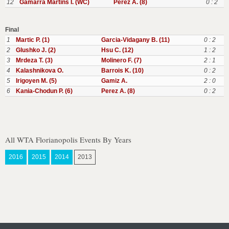
12
Gamarra Martins I. (WC)
Perez A. (8)
0 : 2
Final
1
Martic P. (1)
Garcia-Vidagany B. (11)
0 : 2
2
Glushko J. (2)
Hsu C. (12)
1 : 2
3
Mrdeza T. (3)
Molinero F. (7)
2 : 1
4
Kalashnikova O.
Barrois K. (10)
0 : 2
5
Irigoyen M. (5)
Gamiz A.
2 : 0
6
Kania-Chodun P. (6)
Perez A. (8)
0 : 2
All WTA Florianopolis Events By Years
2016
2015
2014
2013