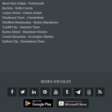
West Ham United - Portsmouth
Burnley - Notts County
Leyton Orient - Oxford United
Fleetwood Town - Chesterfield
Sheffield Wednesday - Bolton Wanderers
Cardiff City - Swindon Town
Burton Albion - Blackburn Rovers
Crewe Alexandra - Accrington Stanley
Salford City - Shrewsbury Town
REDES SOCIALES