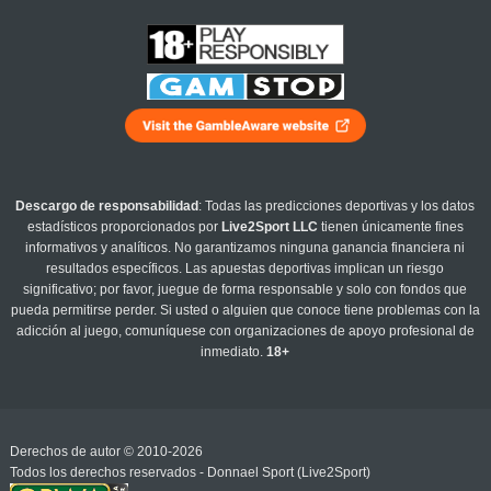
Descargo de responsabilidad
: Todas las predicciones deportivas y los datos
estadísticos proporcionados por
Live2Sport LLC
tienen únicamente fines
informativos y analíticos. No garantizamos ninguna ganancia financiera ni
resultados específicos. Las apuestas deportivas implican un riesgo
significativo; por favor, juegue de forma responsable y solo con fondos que
pueda permitirse perder. Si usted o alguien que conoce tiene problemas con la
adicción al juego, comuníquese con organizaciones de apoyo profesional de
inmediato.
18+
Derechos de autor © 2010-2026
Todos los derechos reservados - Donnael Sport (Live2Sport)