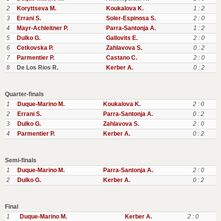
2
Koryttseva M.
Koukalova K.
1 : 2
3
Errani S.
Soler-Espinosa S.
2 : 0
4
Mayr-Achleitner P.
Parra-Santonja A.
1 : 2
5
Dulko G.
Gallovits E.
2 : 0
6
Cetkovska P.
Zahlavova S.
0 : 2
7
Parmentier P.
Castano C.
2 : 0
8
De Los Rios R.
Kerber A.
0 : 2
Quarter-finals
1
Duque-Marino M.
Koukalova K.
2 : 0
2
Errani S.
Parra-Santonja A.
0 : 2
3
Dulko G.
Zahlavova S.
2 : 0
4
Parmentier P.
Kerber A.
0 : 2
Semi-finals
1
Duque-Marino M.
Parra-Santonja A.
2 : 0
2
Dulko G.
Kerber A.
0 : 2
Final
1
Duque-Marino M.
Kerber A.
2 : 0