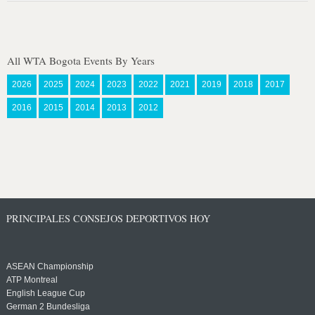
All WTA Bogota Events By Years
2026
2025
2024
2023
2022
2021
2019
2018
2017
2016
2015
2014
2013
2012
PRINCIPALES CONSEJOS DEPORTIVOS HOY
ASEAN Championship
ATP Montreal
English League Cup
German 2 Bundesliga