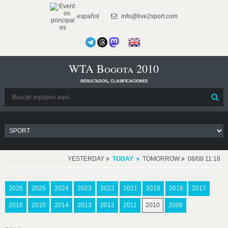
español
info@live2sport.com
WTA Bogota 2010
resultados, clasificaciones
YESTERDAY
TODAY
TOMORROW
08/08 11:18
2026
2025
2024
2023
2022
2021
2019
2018
2017
2016
2015
2014
2013
2012
2011
2010
2009