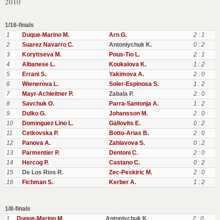
2010
1/16-finals
1
Duque-Marino M.
Arn G.
2 : 1
2
Suarez Navarro C.
Antoniychuk K.
0 : 2
3
Koryttseva M.
Pous-Tio L.
2 : 1
4
Albanese L.
Koukalova K.
1 : 2
5
Errani S.
Yakimova A.
2 : 0
6
Wienerova L.
Soler-Espinosa S.
1 : 2
7
Mayr-Achleitner P.
Zabala P.
2 : 0
8
Savchuk O.
Parra-Santonja A.
1 : 2
9
Dulko G.
Johansson M.
2 : 0
10
Dominguez Lino L.
Gallovits E.
0 : 2
11
Cetkovska P.
Botto-Arias B.
2 : 0
12
Panova A.
Zahlavova S.
0 : 2
13
Parmentier P.
Dentoni C.
2 : 0
14
Hercog P.
Castano C.
0 : 2
15
De Los Rios R.
Zec-Peskiric M.
2 : 0
16
Fichman S.
Kerber A.
1 : 2
1/8-finals
1
Duque-Marino M.
Antoniychuk K.
2 : 0