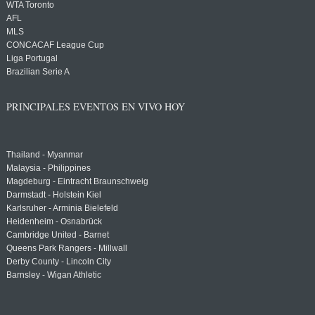
WTA Toronto
AFL
MLS
CONCACAF League Cup
Liga Portugal
Brazilian Serie A
PRINCIPALES EVENTOS EN VIVO HOY
Thailand - Myanmar
Malaysia - Philippines
Magdeburg - Eintracht Braunschweig
Darmstadt - Holstein Kiel
Karlsruher - Arminia Bielefeld
Heidenheim - Osnabrück
Cambridge United - Barnet
Queens Park Rangers - Millwall
Derby County - Lincoln City
Barnsley - Wigan Athletic