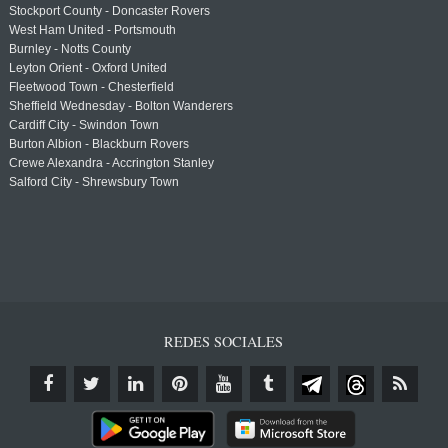
Stockport County - Doncaster Rovers
West Ham United - Portsmouth
Burnley - Notts County
Leyton Orient - Oxford United
Fleetwood Town - Chesterfield
Sheffield Wednesday - Bolton Wanderers
Cardiff City - Swindon Town
Burton Albion - Blackburn Rovers
Crewe Alexandra - Accrington Stanley
Salford City - Shrewsbury Town
REDES SOCIALES