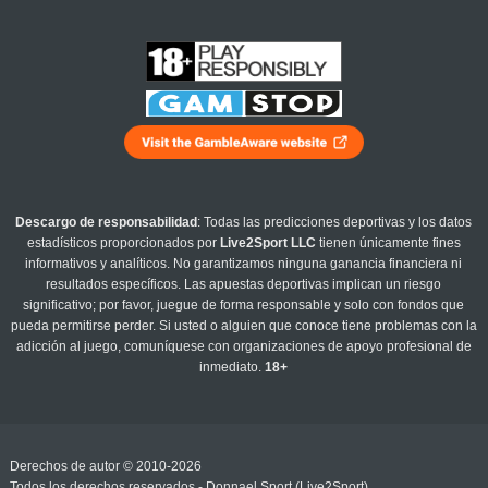
Descargo de responsabilidad
: Todas las predicciones deportivas y los datos
estadísticos proporcionados por
Live2Sport LLC
tienen únicamente fines
informativos y analíticos. No garantizamos ninguna ganancia financiera ni
resultados específicos. Las apuestas deportivas implican un riesgo
significativo; por favor, juegue de forma responsable y solo con fondos que
pueda permitirse perder. Si usted o alguien que conoce tiene problemas con la
adicción al juego, comuníquese con organizaciones de apoyo profesional de
inmediato.
18+
Derechos de autor © 2010-2026
Todos los derechos reservados - Donnael Sport (Live2Sport)