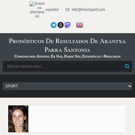
español
info@live2sport.com
Pronósticos De Resultados De Arantxa
Parra Santonja
Consejos para Apostar, En Vivo, Dónde Ver, Estadísticas y Resultados