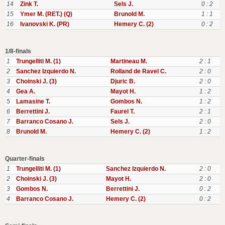
14
Zink T.
Sels J.
0 : 2
15
Ymer M. (RET.) (Q)
Brunold M.
1 : 1
16
Ivanovski K. (PR)
Hemery C. (2)
0 : 2
1/8-finals
1
Trungelliti M. (1)
Martineau M.
2 : 1
2
Sanchez Izquierdo N.
Rolland de Ravel C.
2 : 0
3
Choinski J. (3)
Djuric B.
2 : 0
4
Gea A.
Mayot H.
1 : 2
5
Lamasine T.
Gombos N.
1 : 2
6
Berrettini J.
Faurel T.
2 : 1
7
Barranco Cosano J.
Sels J.
2 : 0
8
Brunold M.
Hemery C. (2)
1 : 2
Quarter-finals
1
Trungelliti M. (1)
Sanchez Izquierdo N.
2 : 0
2
Choinski J. (3)
Mayot H.
2 : 0
3
Gombos N.
Berrettini J.
0 : 2
4
Barranco Cosano J.
Hemery C. (2)
0 : 2