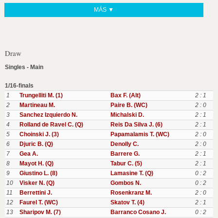
MÁS ▼
Draw
Singles - Main
1/16-finals
1
Trungelliti M. (1)
Bax F. (Alt)
2 : 1
2
Martineau M.
Paire B. (WC)
2 : 0
3
Sanchez Izquierdo N.
Michalski D.
2 : 1
4
Rolland de Ravel C. (Q)
Reis Da Silva J. (6)
2 : 1
5
Choinski J. (3)
Papamalamis T. (WC)
2 : 0
6
Djuric B. (Q)
Denolly C.
2 : 0
7
Gea A.
Barrere G.
2 : 1
8
Mayot H. (Q)
Tabur C. (5)
2 : 1
9
Giustino L. (8)
Lamasine T. (Q)
0 : 2
10
Visker N. (Q)
Gombos N.
0 : 2
11
Berrettini J.
Rosenkranz M.
2 : 0
12
Faurel T. (WC)
Skatov T. (4)
2 : 1
13
Sharipov M. (7)
Barranco Cosano J.
0 : 2