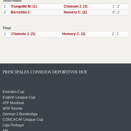
Semi-finals
1
Trungelliti M. (1)
Choinski J. (3)
1 : 2
2
Berrettini J.
Hemery C. (2)
0 : 2
Final
1
Choinski J. (3)
Hemery C. (2)
2 : 1
PRINCIPALES CONSEJOS DEPORTIVOS HOY
Emirates Cup
English League Cup
ATP Montreal
WTA Toronto
German 2 Bundesliga
CONCACAF League Cup
Liga Portugal
AFL