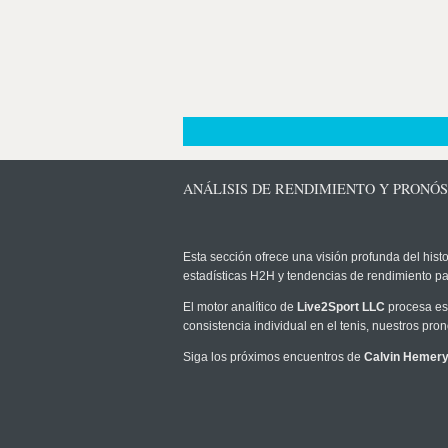
ANÁLISIS DE RENDIMIENTO Y PRONÓ
Esta sección ofrece una visión profunda del histo
estadísticas H2H y tendencias de rendimiento pa
El motor analítico de
Live2Sport LLC
procesa est
consistencia individual en el tenis, nuestros pr
Siga los próximos encuentros de
Calvin Hemer