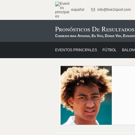
español
info@live2sport.com
Pronósticos De Resultado
Consejos para Apostar, En Vivo, Dónde Ver, Estadíst
EVENTOS PRINCIPALES
FÚTBOL
BALON