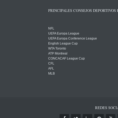
PRINCIPALES CONSEJOS DEPORTIVOS
NFL
UEFA Europa League
UEFA Europa Conference League
English League Cup
WTA Toronto
ATP Montreal
CONCACAF League Cup
CFL
AFL
MLB
REDES SOCI