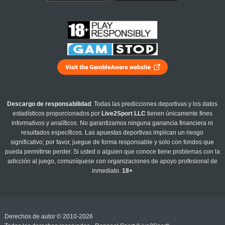
Descargo de responsabilidad
: Todas las predicciones deportivas y los datos
estadísticos proporcionados por
Live2Sport LLC
tienen únicamente fines
informativos y analíticos. No garantizamos ninguna ganancia financiera ni
resultados específicos. Las apuestas deportivas implican un riesgo
significativo; por favor, juegue de forma responsable y solo con fondos que
pueda permitirse perder. Si usted o alguien que conoce tiene problemas con la
adicción al juego, comuníquese con organizaciones de apoyo profesional de
inmediato.
18+
Derechos de autor © 2010-2026