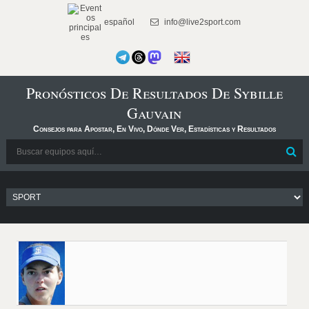
español
info@live2sport.com
Pronósticos De Resultados De Sybille
Gauvain
Consejos para Apostar, En Vivo, Dónde Ver, Estadísticas y Resultados