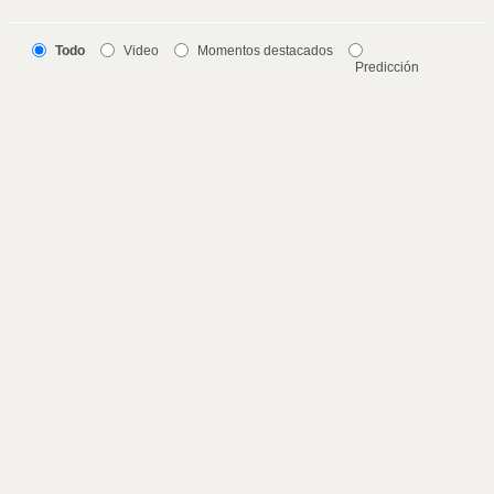
Todo
Video
Momentos destacados
Predicción