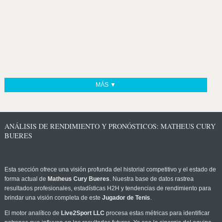
MÁS ▼
ANÁLISIS DE RENDIMIENTO Y PRONÓSTICOS: MATHEUS CURY
BUERES
Esta sección ofrece una visión profunda del historial competitivo y el estado de
forma actual de
Matheus Cury Bueres
. Nuestra base de datos rastrea
resultados profesionales, estadísticas H2H y tendencias de rendimiento para
brindar una visión completa de este
Jugador de Tenis
.
El motor analítico de
Live2Sport LLC
procesa estas métricas para identificar