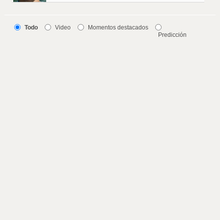
Todo
Video
Momentos destacados
Predicción