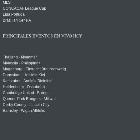
MLS
CONCACAF League Cup
Liga Portugal
Brazilian Serie A
PRINCIPALES EVENTOS EN VIVO HOY
Thailand - Myanmar
Malaysia - Philippines
Magdeburg - Eintracht Braunschweig
Darmstadt - Holstein Kiel
Karlsruher - Arminia Bielefeld
Heidenheim - Osnabrück
Cambridge United - Barnet
Queens Park Rangers - Millwall
Derby County - Lincoln City
Barnsley - Wigan Athletic