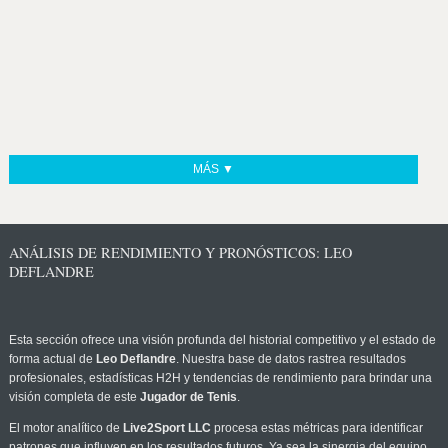
MÁS ▼
ANÁLISIS DE RENDIMIENTO Y PRONÓSTICOS: LEO
DEFLANDRE
Esta sección ofrece una visión profunda del historial competitivo y el estado de
forma actual de
Leo Deflandre
. Nuestra base de datos rastrea resultados
profesionales, estadísticas H2H y tendencias de rendimiento para brindar una
visión completa de este
Jugador de Tenis
.
El motor analítico de
Live2Sport LLC
procesa estas métricas para identificar
patrones que influyen en los resultados futuros. Ya sea la sinergia del equipo