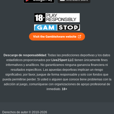
Descargo de responsabilidad
: Todas las predicciones deportivas y los datos
estadísticos proporcionados por
Live2Sport LLC
tienen únicamente fines
informativos y analíticos. No garantizamos ninguna ganancia financiera ni
resultados específicos. Las apuestas deportivas implican un riesgo
significativo; por favor, juegue de forma responsable y solo con fondos que
pueda permitirse perder. Si usted o alguien que conoce tiene problemas con la
adicción al juego, comuníquese con organizaciones de apoyo profesional de
inmediato.
18+
Derechos de autor © 2010-2026