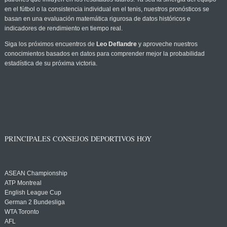
en el fútbol o la consistencia individual en el tenis, nuestros pronósticos se
basan en una evaluación matemática rigurosa de datos históricos e
indicadores de rendimiento en tiempo real.
Siga los próximos encuentros de
Leo Deflandre
y aproveche nuestros
conocimientos basados en datos para comprender mejor la probabilidad
estadística de su próxima victoria.
PRINCIPALES CONSEJOS DEPORTIVOS HOY
ASEAN Championship
ATP Montreal
English League Cup
German 2 Bundesliga
WTA Toronto
AFL