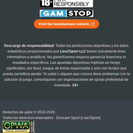
Descargo de responsabilidad
: Todas las predicciones deportivas y los datos
estadísticos proporcionados por
Live2Sport LLC
tienen únicamente fines
informativos y analíticos. No garantizamos ninguna ganancia financiera ni
resultados específicos. Las apuestas deportivas implican un riesgo
significativo; por favor, juegue de forma responsable y solo con fondos que
pueda permitirse perder. Si usted o alguien que conoce tiene problemas con la
adicción al juego, comuníquese con organizaciones de apoyo profesional de
inmediato.
18+
Derechos de autor © 2010-2026
Todos los derechos reservados - Donnael Sport (Live2Sport)