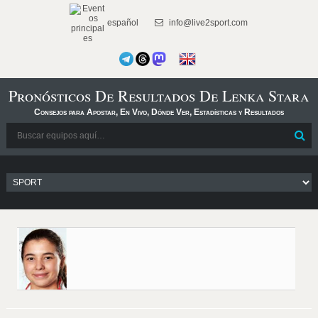
español
info@live2sport.com
Pronósticos De Resultados De Lenka Stara
Consejos para Apostar, En Vivo, Dónde Ver, Estadísticas y Resultados