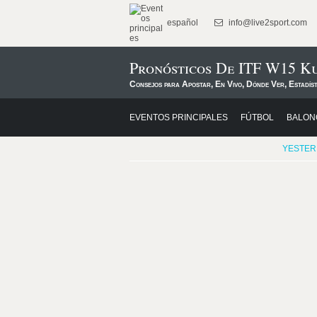
español
info@live2sport.com
Pronósticos De ITF W15 K
Consejos para Apostar, En Vivo, Dónde Ver, Estadíst
EVENTOS PRINCIPALES
FÚTBOL
BALON
YESTER