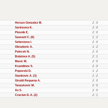
Herazo Gonzalez M.
2 : 0
Sarkisova K.
2 : 0
Plosnik E.
2 : 0
Sauvant C. (6)
1 : 2
Sebestova I.
2 : 0
Obradovic A.
1 : 2
Palecek N.
2 : 0
Bulatova A. (5)
2 : 1
Masic M.
2 : 0
Ksandinov S.
2 : 0
Popovski D.
1 : 2
Stankovic A. (3)
1 : 2
Giraldi Requena A.
2 : 0
Tanaskovic M.
2 : 0
Xu S.
2 : 0
Craciun G. A. (2)
2 : 1