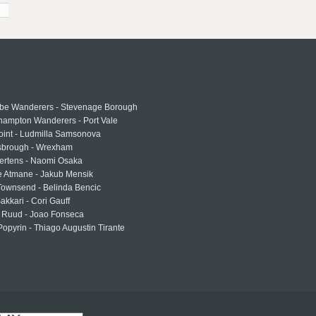
e Wanderers - Stevenage Borough
hampton Wanderers - Port Vale
oint - Ludmilla Samsonova
sbrough - Wrexham
ertens - Naomi Osaka
e Atmane - Jakub Mensik
Townsend - Belinda Bencic
akkari - Cori Gauff
 Ruud - Joao Fonseca
Popyrin - Thiago Augustin Tirante