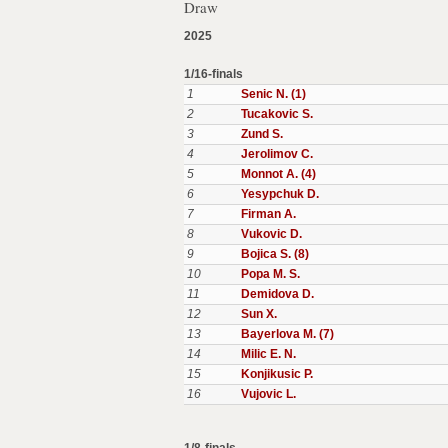
Draw
2025
1/16-finals
1
Senic N. (1)
2
Tucakovic S.
3
Zund S.
4
Jerolimov C.
5
Monnot A. (4)
6
Yesypchuk D.
7
Firman A.
8
Vukovic D.
9
Bojica S. (8)
10
Popa M. S.
11
Demidova D.
12
Sun X.
13
Bayerlova M. (7)
14
Milic E. N.
15
Konjikusic P.
16
Vujovic L.