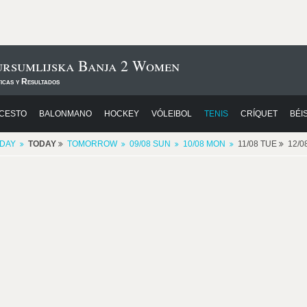
ursumlijska Banja 2 Women
icas y Resultados
CESTO
BALONMANO
HOCKEY
VÓLEIBOL
TENIS
CRÍQUET
BÉI
DAY
TODAY
TOMORROW
09/08 SUN
10/08 MON
11/08 TUE
12/