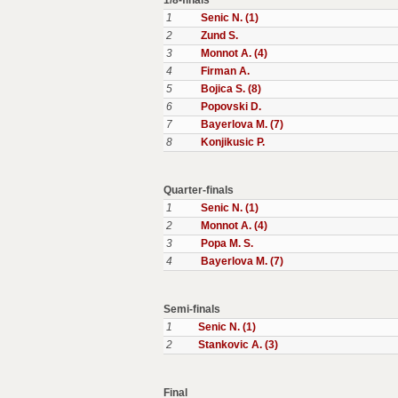
1/8-finals
1
Senic N. (1)
2
Zund S.
3
Monnot A. (4)
4
Firman A.
5
Bojica S. (8)
6
Popovski D.
7
Bayerlova M. (7)
8
Konjikusic P.
Quarter-finals
1
Senic N. (1)
2
Monnot A. (4)
3
Popa M. S.
4
Bayerlova M. (7)
Semi-finals
1
Senic N. (1)
2
Stankovic A. (3)
Final