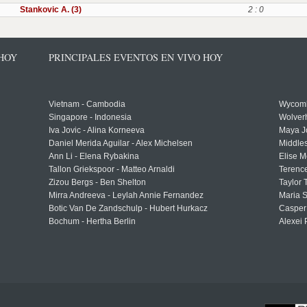
Stankovic A. (3)
2 : 0
 HOY
PRINCIPALES EVENTOS EN VIVO HOY
Vietnam - Cambodia
Wycomb
Singapore - Indonesia
Wolver
Iva Jovic - Alina Korneeva
Maya J
Daniel Merida Aguilar - Alex Michelsen
Middle
Ann Li - Elena Rybakina
Elise M
Tallon Griekspoor - Matteo Arnaldi
Terenc
Zizou Bergs - Ben Shelton
Taylor 
Mirra Andreeva - Leylah Annie Fernandez
Maria S
Botic Van De Zandschulp - Hubert Hurkacz
Casper
Bochum - Hertha Berlin
Alexei 